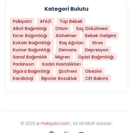
Kategori Bulutu
Psikiyatri
AFAZİ
Tüp Bebek
Alkol Bağımlılığı
Otizm
Saç Dökülmesi
Esrar Bağımlılığı
Alzheimer
Bebek Gelişimi
Kokain Bağımlılığı
Baş Ağrıları
Stres
Kumar Bağımlılığı
Demans
Depresyon
Sanal Bağımlılık
Migren
Opiat Bağımlılığı
Parkinson
Kadın Hastalıkları
Sigara Bağımlılığı
Şizofreni
Obezite
Kardioloji
Bipolar Bozukluk
Cilt Bakımı
©
2026
e-Psikiyatri.com
, bir NPGRUP sitesidir,