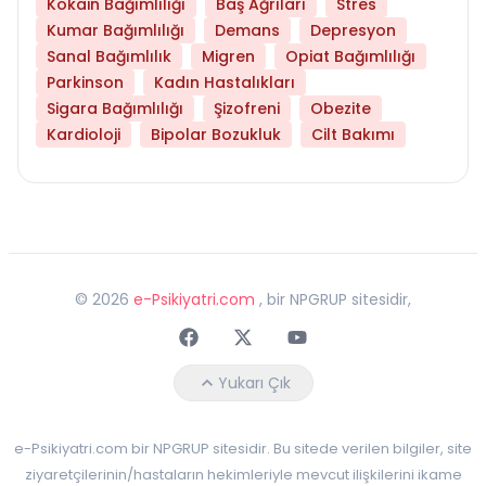
Kokain Bağımlılığı
Baş Ağrıları
Stres
Kumar Bağımlılığı
Demans
Depresyon
Sanal Bağımlılık
Migren
Opiat Bağımlılığı
Parkinson
Kadın Hastalıkları
Sigara Bağımlılığı
Şizofreni
Obezite
Kardioloji
Bipolar Bozukluk
Cilt Bakımı
©
2026
e-Psikiyatri.com
, bir NPGRUP sitesidir,
Faceebok
Twitter
Youtube
Yukarı Çık
e-Psikiyatri.com bir NPGRUP sitesidir. Bu sitede verilen bilgiler, site
ziyaretçilerinin/hastaların hekimleriyle mevcut ilişkilerini ikame