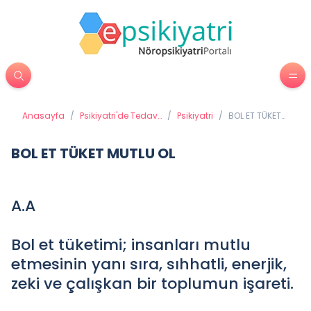
Anasayfa
/
Psikiyatri'de Tedavi
/
Psikiyatri
/
BOL ET TÜKET
Yöntemleri
MUTLU OL
BOL ET TÜKET MUTLU OL
A.A
Bol et tüketimi; insanları mutlu
etmesinin yanı sıra, sıhhatli, enerjik,
zeki ve çalışkan bir toplumun işareti.