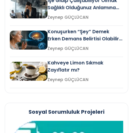
İşe Gidip Çalışabiliyor Olmak
Sağlıklı Olduğunuz Anlamına
Gelir mi?
Zeynep GÜÇLÜCAN
Konuşurken “Şey” Demek
Erken Demans Belirtisi Olabilir
mi?
Zeynep GÜÇLÜCAN
Kahveye Limon Sıkmak
Zayıflatır mı?
Zeynep GÜÇLÜCAN
Sosyal Sorumluluk Projeleri