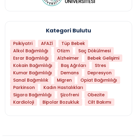
Kategori Bulutu
Psikiyatri
AFAZİ
Tüp Bebek
Alkol Bağımlılığı
Otizm
Saç Dökülmesi
Esrar Bağımlılığı
Alzheimer
Bebek Gelişimi
Kokain Bağımlılığı
Baş Ağrıları
Stres
Kumar Bağımlılığı
Demans
Depresyon
Sanal Bağımlılık
Migren
Opiat Bağımlılığı
Parkinson
Kadın Hastalıkları
Sigara Bağımlılığı
Şizofreni
Obezite
Kardioloji
Bipolar Bozukluk
Cilt Bakımı