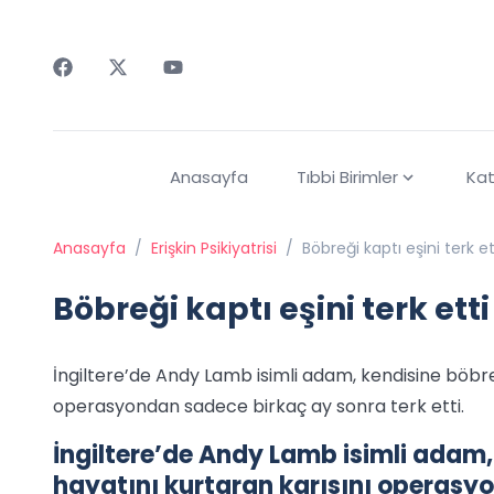
Faceebok
Twitter
Youtube
Anasayfa
Tıbbi Birimler
Kat
Anasayfa
/
Erişkin Psikiyatrisi
/
Böbreği kaptı eşini terk et
Böbreği kaptı eşini terk etti
İngiltere’de Andy Lamb isimli adam, kendisine böbre
operasyondan sadece birkaç ay sonra terk etti.
İngiltere’de Andy Lamb isimli adam
hayatını kurtaran karısını operasy