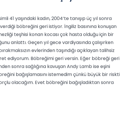
mli 41 yaşındaki kadın, 2004’te tanışıp üç yıl sonra
rdiği böbreğini geri istiyor. İngiliz basınına konuşan
iği teşhisi konan kocası çok hasta olduğu için bir
unu anlattı. Geçen yıl gece vardiyasında çalışırken
 bırakmaksızın evlerinden taşındığı açıklayan talihsiz
et ediyorum. Böbreğimi geri versin. Eğer böbreği geri
inden sonra sağlığına kavuşan Andy Lamb ise eşini
reğini bağışlamasını istemedim çünkü büyük bir riskti
orçlu olacağım. Evet böbreğini bağışladıktan sonra