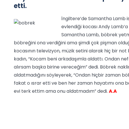
etti.
İngiltere’de Samantha Lamb isi
evlendiği kocası Andy Lamb’a ve
Samantha Lamb, böbrek yetmezl
böbreğini ona verdiğini ama şimdi çok pişman olduğ
kocasının televizyon, müzik setini alarak hiç bir not
kadın, “Kocam beni arkadaşımla aldattı. Ondan nefr
alırsam başka birine vereceğim” dedi. Böbrek nakl
aldatmadığını söyleyerek, “Ondan hiçbir zaman böb
fakat o ısrar etti ve ben her zaman hayatımı ona b
evi terk ettim ama onu aldatmadım” dedi.
A.A