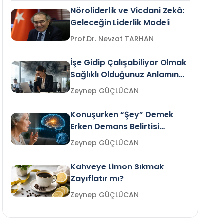
Nöroliderlik ve Vicdani Zekâ:
Geleceğin Liderlik Modeli
Prof.Dr. Nevzat TARHAN
İşe Gidip Çalışabiliyor Olmak
Sağlıklı Olduğunuz Anlamına
Gelir mi?
Zeynep GÜÇLÜCAN
Konuşurken “Şey” Demek
Erken Demans Belirtisi
Olabilir mi?
Zeynep GÜÇLÜCAN
Kahveye Limon Sıkmak
Zayıflatır mı?
Zeynep GÜÇLÜCAN