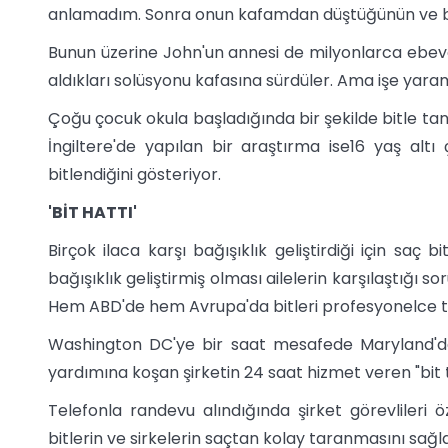
anlamadım. Sonra onun kafamdan düştüğünün ve bit
Bunun üzerine John'un annesi de milyonlarca ebeve
aldıkları solüsyonu kafasına sürdüler. Ama işe yara
Çoğu çocuk okula başladığında bir şekilde bitle tanış
İngiltere'de yapılan bir araştırma ise16 yaş altı
bitlendiğini gösteriyor.
'BİT HATTI'
Birçok ilaca karşı bağışıklık geliştirdiği için saç b
bağışıklık geliştirmiş olması ailelerin karşılaştığı 
Hem ABD'de hem Avrupa'da bitleri profesyonelce te
Washington DC'ye bir saat mesafede Maryland'dak
yardımına koşan şirketin 24 saat hizmet veren "bit t
Telefonla randevu alındığında şirket görevlileri öz
bitlerin ve sirkelerin saçtan kolay taranmasını sağl