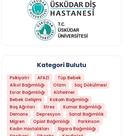
Kategori Bulutu
Psikiyatri
AFAZİ
Tüp Bebek
Alkol Bağımlılığı
Otizm
Saç Dökülmesi
Esrar Bağımlılığı
Alzheimer
Bebek Gelişimi
Kokain Bağımlılığı
Baş Ağrıları
Stres
Kumar Bağımlılığı
Libido Yüksekliği
Demans
Depresyon
Sanal Bağımlılık
Migren
Opiat Bağımlılığı
Parkinson
Kadın Hastalıkları
Sigara Bağımlılığı