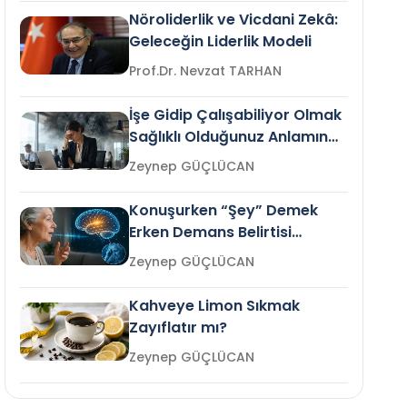
Nöroliderlik ve Vicdani Zekâ:
Geleceğin Liderlik Modeli
Prof.Dr. Nevzat TARHAN
İşe Gidip Çalışabiliyor Olmak
Sağlıklı Olduğunuz Anlamına
Gelir mi?
Zeynep GÜÇLÜCAN
Konuşurken “Şey” Demek
Erken Demans Belirtisi
Olabilir mi?
Zeynep GÜÇLÜCAN
Kahveye Limon Sıkmak
Zayıflatır mı?
Zeynep GÜÇLÜCAN