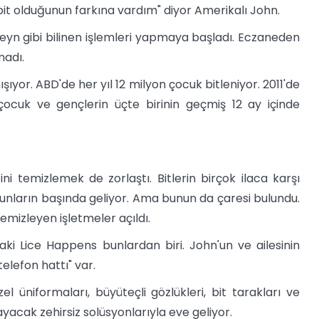
 olduğunun farkına vardım" diyor Amerikalı John.
yn gibi bilinen işlemleri yapmaya başladı. Eczaneden
madı.
ıyor. ABD'de her yıl 12 milyon çocuk bitleniyor. 2011'de
 çocuk ve gençlerin üçte birinin geçmiş 12 ay içinde
itini temizlemek de zorlaştı. Bitlerin birçok ilaca karşı
sorunların başında geliyor. Ama bunun da çaresi bulundu.
mizleyen işletmeler açıldı.
i Lice Happens bunlardan biri. John'un ve ailesinin
elefon hattı" var.
el üniformaları, büyüteçli gözlükleri, bit tarakları ve
ayacak zehirsiz solüsyonlarıyla eve geliyor.