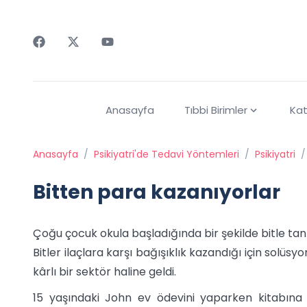
Faceebok
Twitter
Youtube
Anasayfa
Tıbbi Birimler
Kat
Anasayfa
/
Psikiyatri'de Tedavi Yöntemleri
/
Psikiyatri
/
Bitten para kazanıyorlar
Çoğu çocuk okula başladığında bir şekilde bitle tan
Bitler ilaçlara karşı bağışıklık kazandığı için solüs
kârlı bir sektör haline geldi.
15 yaşındaki John ev ödevini yaparken kitabına