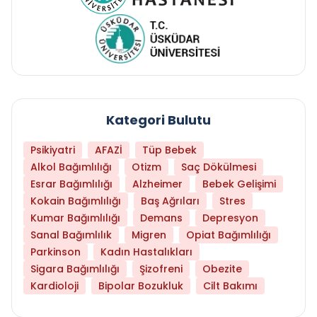
Kategori Bulutu
Psikiyatri
AFAZİ
Tüp Bebek
Alkol Bağımlılığı
Otizm
Saç Dökülmesi
Esrar Bağımlılığı
Alzheimer
Bebek Gelişimi
Kokain Bağımlılığı
Baş Ağrıları
Stres
Kumar Bağımlılığı
Demans
Depresyon
Sanal Bağımlılık
Migren
Opiat Bağımlılığı
Parkinson
Kadın Hastalıkları
Sigara Bağımlılığı
Şizofreni
Obezite
Kardioloji
Bipolar Bozukluk
Cilt Bakımı