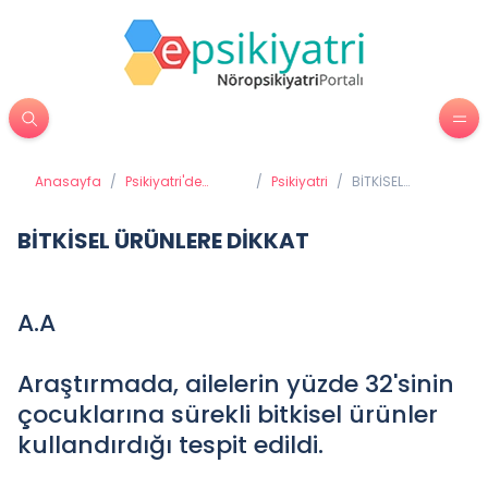
Anasayfa
/
Psikiyatri'de
/
Psikiyatri
/
BİTKİSEL
Tedavi Yöntemleri
ÜRÜNLERE
DİKKAT
BİTKİSEL ÜRÜNLERE DİKKAT
A.A
Araştırmada, ailelerin yüzde 32'sinin
çocuklarına sürekli bitkisel ürünler
kullandırdığı tespit edildi.