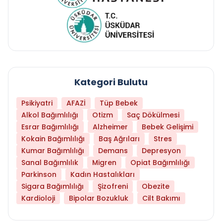
Kategori Bulutu
Psikiyatri
AFAZİ
Tüp Bebek
Alkol Bağımlılığı
Otizm
Saç Dökülmesi
Esrar Bağımlılığı
Alzheimer
Bebek Gelişimi
Kokain Bağımlılığı
Baş Ağrıları
Stres
Kumar Bağımlılığı
Demans
Depresyon
Sanal Bağımlılık
Migren
Opiat Bağımlılığı
Parkinson
Kadın Hastalıkları
Sigara Bağımlılığı
Şizofreni
Obezite
Kardioloji
Bipolar Bozukluk
Cilt Bakımı