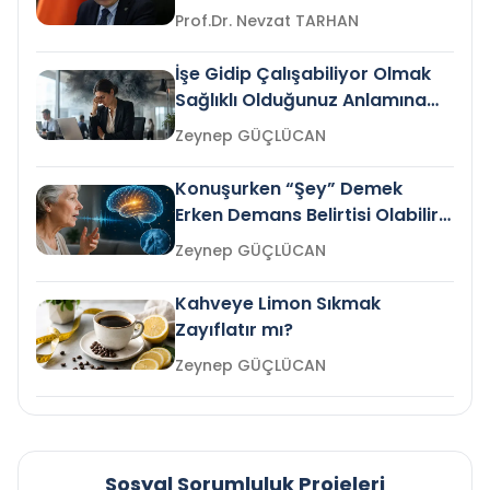
Prof.Dr. Nevzat TARHAN
İşe Gidip Çalışabiliyor Olmak
Sağlıklı Olduğunuz Anlamına
Gelir mi?
Zeynep GÜÇLÜCAN
Konuşurken “Şey” Demek
Erken Demans Belirtisi Olabilir
mi?
Zeynep GÜÇLÜCAN
Kahveye Limon Sıkmak
Zayıflatır mı?
Zeynep GÜÇLÜCAN
Sosyal Sorumluluk Projeleri