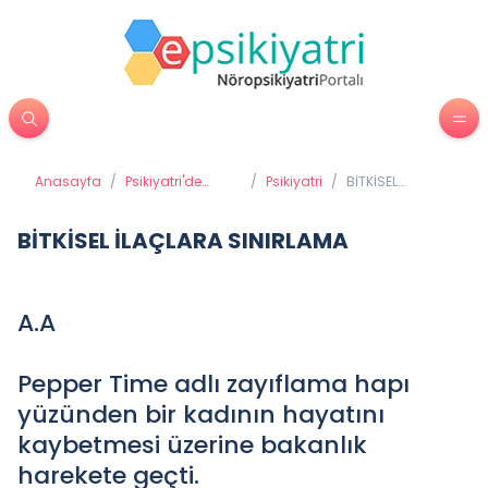
Anasayfa
/
Psikiyatri'de
/
Psikiyatri
/
BİTKİSEL
Tedavi
İLAÇLARA
Yöntemleri
SINIRLAMA
BİTKİSEL İLAÇLARA SINIRLAMA
A.A
Pepper Time adlı zayıflama hapı
yüzünden bir kadının hayatını
kaybetmesi üzerine bakanlık
harekete geçti.