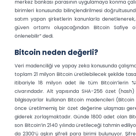
merkez bankası parasının uygulamaya konma çalışm
birimleri konusunda bilinçlendirilmesi doğrultusunda
satım yapan şirketlerin kanunlarla denetlenerek,
güven ortamı oluşacağından Bitcoin Safiye ola
önlenebilir” dedi.
Bitcoin neden değerli?
Veri madenciliği ve yapay zeka konusunda çalışmal
toplam 21 milyon Bitcoin üretilebilecek şekilde tasar
itibariyle 18 milyon adet ile tüm Bitcoin’lerin 
civarındadır. Alt yapısında SHA-256 özet (hash)
bilgisayarlar kullanan Bitcoin madencileri (Bitcoin
önce üretilmemiş bir özet değerine ulaşması gerekt
giderek zorlaşmaktadır. Günde 1800 adet olan Bitc
son Bitcoin’in 2140 yılında üretileceği tahmin ediliyor
da 2300’ü aşkın şifreli para birimi bulunuyor. Şif