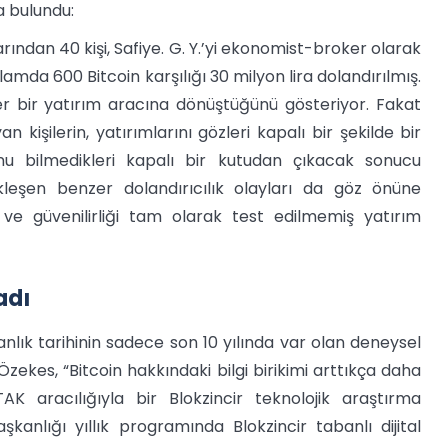
a bulundu:
ından 40 kişi, Safiye. G. Y.’yi ekonomist-broker olarak
da 600 Bitcoin karşılığı 30 milyon lira dolandırılmış.
er bir yatırım aracına dönüştüğünü gösteriyor. Fakat
n kişilerin, yatırımlarını gözleri kapalı bir şekilde bir
u bilmedikleri kapalı bir kutudan çıkacak sonucu
kleşen benzer dolandırıcılık olayları da göz önüne
 ve güvenilirliği tam olarak test edilmemiş yatırım
adı
nlık tarihinin sadece son 10 yılında var olan deneysel
zekes, “Bitcoin hakkındaki bilgi birikimi arttıkça daha
TAK aracılığıyla bir Blokzincir teknolojik araştırma
anlığı yıllık programında Blokzincir tabanlı dijital