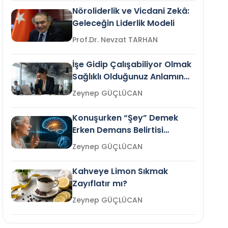
Nöroliderlik ve Vicdani Zekâ:
Geleceğin Liderlik Modeli
Prof.Dr. Nevzat TARHAN
İşe Gidip Çalışabiliyor Olmak
Sağlıklı Olduğunuz Anlamına
Gelir mi?
Zeynep GÜÇLÜCAN
Konuşurken “Şey” Demek
Erken Demans Belirtisi
Olabilir mi?
Zeynep GÜÇLÜCAN
Kahveye Limon Sıkmak
Zayıflatır mı?
Zeynep GÜÇLÜCAN