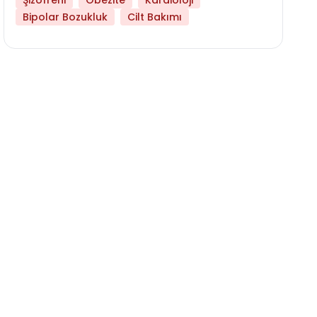
Şizofreni
Obezite
Kardioloji
Bipolar Bozukluk
Cilt Bakımı
Hangi Yaşta Hangi Testi Yaptırmanız Gerekt