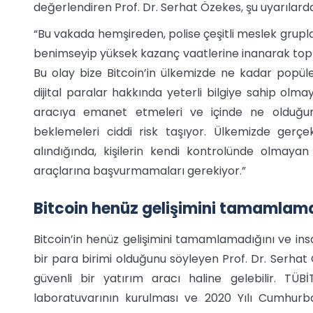
değerlendiren Prof. Dr. Serhat Özekes, şu uyarılard
“Bu vakada hemşireden, polise çeşitli meslek gruplar
benimseyip yüksek kazanç vaatlerine inanarak toplam
Bu olay bize Bitcoin’in ülkemizde ne kadar popül
dijital paralar hakkında yeterli bilgiye sahip olmaya
aracıya emanet etmeleri ve içinde ne olduğun
beklemeleri ciddi risk taşıyor. Ülkemizde gerçe
alındığında, kişilerin kendi kontrolünde olmayan
araçlarına başvurmamaları gerekiyor.”
Bitcoin henüz gelişimini tamamlam
Bitcoin’in henüz gelişimini tamamlamadığını ve insa
bir para birimi olduğunu söyleyen Prof. Dr. Serhat Ö
güvenli bir yatırım aracı haline gelebilir. TÜBİ
laboratuvarının kurulması ve 2020 Yılı Cumhurbaşk