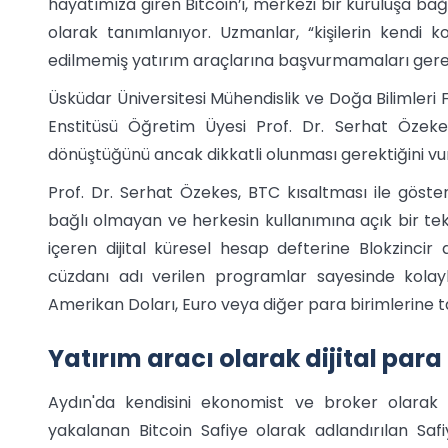
hayatımıza giren Bitcoin’i, merkezi bir kuruluşa bağlı
olarak tanımlanıyor. Uzmanlar, “kişilerin kendi 
edilmemiş yatırım araçlarına başvurmamaları gerek
Üsküdar Üniversitesi Mühendislik ve Doğa Bilimleri F
Enstitüsü Öğretim Üyesi Prof. Dr. Serhat Özekes
dönüştüğünü ancak dikkatli olunması gerektiğini vu
Prof. Dr. Serhat Özekes, BTC kısaltması ile göster
bağlı olmayan ve herkesin kullanımına açık bir tekn
içeren dijital küresel hesap defterine Blokzincir adı
cüzdanı adı verilen programlar sayesinde kolaylı
Amerikan Doları, Euro veya diğer para birimlerine ta
Yatırım aracı olarak dijital para
Aydın'da kendisini ekonomist ve broker olarak t
yakalanan Bitcoin Safiye olarak adlandırılan Safi