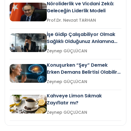
Nöroliderlik ve Vicdani Zekâ:
Geleceğin Liderlik Modeli
Prof.Dr. Nevzat TARHAN
İşe Gidip Çalışabiliyor Olmak
Sağlıklı Olduğunuz Anlamına
Gelir mi?
Zeynep GÜÇLÜCAN
Konuşurken “Şey” Demek
Erken Demans Belirtisi Olabilir
mi?
Zeynep GÜÇLÜCAN
Kahveye Limon Sıkmak
Zayıflatır mı?
Zeynep GÜÇLÜCAN