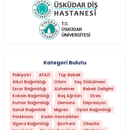
Kategori Bulutu
Psikiyatri
AFAZİ
Tüp Bebek
Alkol Bağımlılığı
Otizm
Saç Dökülmesi
Esrar Bağımlılığı
Alzheimer
Bebek Gelişimi
Kokain Bağımlılığı
Baş Ağrıları
Stres
Kumar Bağımlılığı
Demans
Depresyon
Sanal Bağımlılık
Migren
Opiat Bağımlılığı
Parkinson
Kadın Hastalıkları
Sigara Bağımlılığı
Şizofreni
Obezite