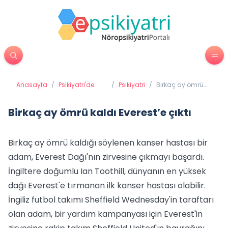
Anasayfa
/
Psikiyatri'de
/
Psikiyatri
/
Birkaç ay ömrü
Tedavi
kaldı Everest’e
Yöntemleri
çıktı
Birkaç ay ömrü kaldı Everest’e çıktı
Birkaç ay ömrü kaldığı söylenen kanser hastası bir
adam, Everest Dağı'nın zirvesine çıkmayı başardı.
İngiltere doğumlu Ian Toothill, dünyanın en yüksek
dağı Everest'e tırmanan ilk kanser hastası olabilir.
İngiliz futbol takımı Sheffield Wednesday'in taraftarı
olan adam, bir yardım kampanyası için Everest'in