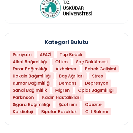
Kategori Bulutu
Psikiyatri
AFAZİ
Tüp Bebek
Alkol Bağımlılığı
Otizm
Saç Dökülmesi
Esrar Bağımlılığı
Alzheimer
Bebek Gelişimi
Kokain Bağımlılığı
Baş Ağrıları
Stres
Kumar Bağımlılığı
Demans
Depresyon
Sanal Bağımlılık
Migren
Opiat Bağımlılığı
Parkinson
Kadın Hastalıkları
Sigara Bağımlılığı
Şizofreni
Obezite
Kardioloji
Bipolar Bozukluk
Cilt Bakımı