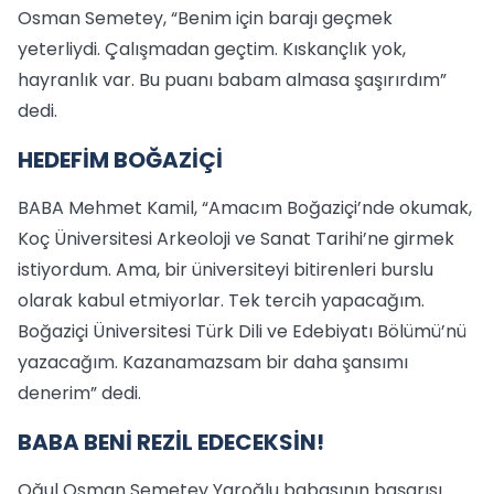
Osman Semetey, “Benim için barajı geçmek
yeterliydi. Çalışmadan geçtim. Kıskançlık yok,
hayranlık var. Bu puanı babam almasa şaşırırdım”
dedi.
HEDEFİM BOĞAZİÇİ
BABA Mehmet Kamil, “Amacım Boğaziçi’nde okumak,
Koç Üniversitesi Arkeoloji ve Sanat Tarihi’ne girmek
istiyordum. Ama, bir üniversiteyi bitirenleri burslu
olarak kabul etmiyorlar. Tek tercih yapacağım.
Boğaziçi Üniversitesi Türk Dili ve Edebiyatı Bölümü’nü
yazacağım. Kazanamazsam bir daha şansımı
denerim” dedi.
BABA BENİ REZİL EDECEKSİN!
Oğul Osman Semetey Yaroğlu babasının başarısı