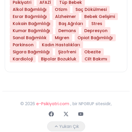
Psikiyatri
AFAZİ
Tüp Bebek
Alkol Bağımlılığı
Otizm
Saç Dökülmesi
Esrar Bağımlılığı
Alzheimer
Bebek Gelişimi
Kokain Bağımlılığı
Baş Ağrıları
Stres
Kumar Bağımlılığı
Demans
Depresyon
Sanal Bağımlılık
Migren
Opiat Bağımlılığı
Parkinson
Kadın Hastalıkları
Sigara Bağımlılığı
Şizofreni
Obezite
Kardioloji
Bipolar Bozukluk
Cilt Bakımı
©
2026
e-Psikiyatri.com
, bir NPGRUP sitesidir,
Faceebok
Twitter
Youtube
Yukarı Çık