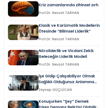
Kriz zamanlarında zihinsel zırh
Prof.Dr. Nevzat TARHAN
Klasik ve Karizmatik Modellerin
Ötesinde “Bilimsel Liderlik”
Prof.Dr. Nevzat TARHAN
Nöroliderlik ve Vicdani Zekâ:
Geleceğin Liderlik Modeli
Prof.Dr. Nevzat TARHAN
İşe Gidip Çalışabiliyor Olmak
Sağlıklı Olduğunuz Anlamına
Gelir mi?
Zeynep GÜÇLÜCAN
Konuşurken “Şey” Demek
Erken Demans Belirtisi Olabilir