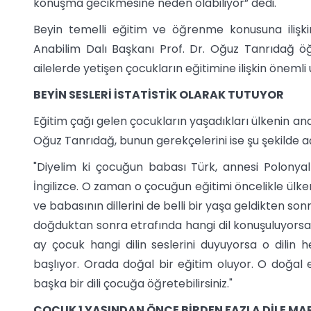
konuşma gecikmesine neden olabiliyor” dedi.
Beyin temelli eğitim ve öğrenme konusuna ilişki
Anabilim Dalı Başkanı Prof. Dr. Oğuz Tanrıdağ öğr
ailelerde yetişen çocukların eğitimine ilişkin önemli
BEYİN SESLERİ İSTATİSTİK OLARAK TUTUYOR
Eğitim çağı gelen çocukların yaşadıkları ülkenin ana
Oğuz Tanrıdağ, bunun gerekçelerini ise şu şekilde aç
"Diyelim ki çocuğun babası Türk, annesi Polonyal
İngilizce. O zaman o çocuğun eğitimi öncelikle ülken
ve babasının dillerini de belli bir yaşa geldikten s
doğduktan sonra etrafında hangi dil konuşuluyorsa bi
ay çocuk hangi dilin seslerini duyuyorsa o dilin
başlıyor. Orada doğal bir eğitim oluyor. O doğal 
başka bir dili çocuğa öğretebilirsiniz."
ÇOCUK 1 YAŞINDAN ÖNCE BİRDEN FAZLA DİLE MA