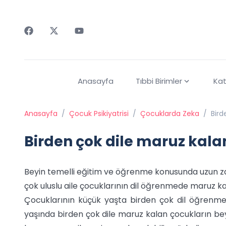
Faceebok
Twitter
Youtube
Anasayfa
Tıbbi Birimler
Kat
Anasayfa
/
Çocuk Psikiyatrisi
/
Çocuklarda Zeka
/
Bird
Birden çok dile maruz kala
Beyin temelli eğitim ve öğrenme konusunda uzun za
çok uluslu aile çocuklarının dil öğrenmede maruz kal
Çocuklarının küçük yaşta birden çok dil öğrenmesi
yaşında birden çok dile maruz kalan çocukların bey