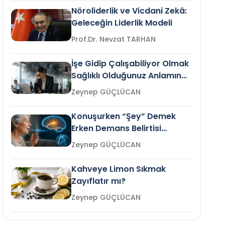
Nöroliderlik ve Vicdani Zekâ:
Geleceğin Liderlik Modeli
Prof.Dr. Nevzat TARHAN
İşe Gidip Çalışabiliyor Olmak
Sağlıklı Olduğunuz Anlamına
Gelir mi?
Zeynep GÜÇLÜCAN
Konuşurken “Şey” Demek
Erken Demans Belirtisi
Olabilir mi?
Zeynep GÜÇLÜCAN
Kahveye Limon Sıkmak
Zayıflatır mı?
Zeynep GÜÇLÜCAN