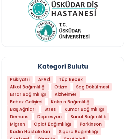
Kategori Bulutu
Psikiyatri
AFAZİ
Tüp Bebek
Alkol Bağımlılığı
Otizm
Saç Dökülmesi
Esrar Bağımlılığı
Alzheimer
Bebek Gelişimi
Kokain Bağımlılığı
Baş Ağrıları
Stres
Kumar Bağımlılığı
Daha Az Protein Tüketmek Yaşlanmayı Yava
Demans
Depresyon
Sanal Bağımlılık
Migren
Opiat Bağımlılığı
Parkinson
Kadın Hastalıkları
Sigara Bağımlılığı