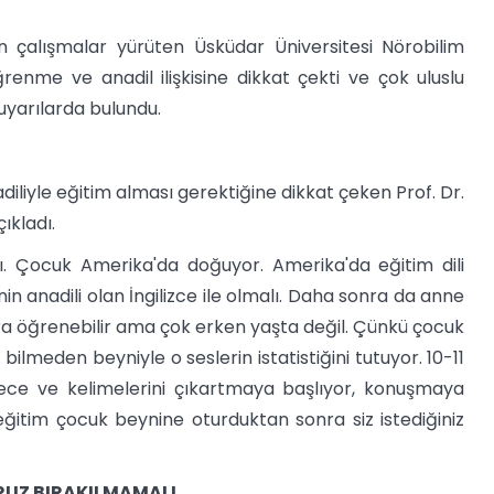
n çalışmalar yürüten Üsküdar Üniversitesi Nörobilim
enme ve anadil ilişkisine dikkat çekti ve çok uluslu
 uyarılarda bulundu.
diliyle eğitim alması gerektiğine dikkat çeken Prof. Dr.
ıkladı.
ı. Çocuk Amerika'da doğuyor. Amerika'da eğitim dili
in anadili olan İngilizce ile olmalı. Daha sonra da anne
onra öğrenebilir ama çok erken yaşta değil. Çünkü çocuk
lmeden beyniyle o seslerin istatistiğini tutuyor. 10-11
 hece ve kelimelerini çıkartmaya başlıyor, konuşmaya
eğitim çocuk beynine oturduktan sonra siz istediğiniz
RUZ BIRAKILMAMALI