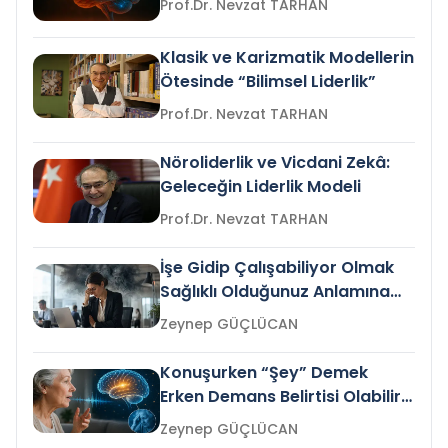
Prof.Dr. Nevzat TARHAN
Klasik ve Karizmatik Modellerin
Ötesinde “Bilimsel Liderlik”
Prof.Dr. Nevzat TARHAN
Nöroliderlik ve Vicdani Zekâ:
Geleceğin Liderlik Modeli
Prof.Dr. Nevzat TARHAN
İşe Gidip Çalışabiliyor Olmak
Sağlıklı Olduğunuz Anlamına
Gelir mi?
Zeynep GÜÇLÜCAN
Konuşurken “Şey” Demek
Erken Demans Belirtisi Olabilir
mi?
Zeynep GÜÇLÜCAN