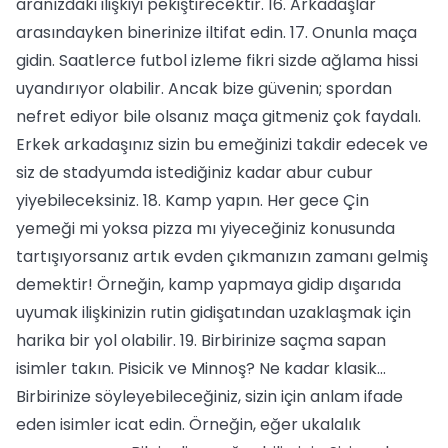
aranızdaki ilişkiyi pekiştirecektir. 16. Arkadaşlar
arasındayken binerinize iltifat edin. 17. Onunla maça
gidin. Saatlerce futbol izleme fikri sizde ağlama hissi
uyandırıyor olabilir. Ancak bize güvenin; spordan
nefret ediyor bile olsanız maça gitmeniz çok faydalı.
Erkek arkadaşınız sizin bu emeğinizi takdir edecek ve
siz de stadyumda istediğiniz kadar abur cubur
yiyebileceksiniz. 18. Kamp yapın. Her gece Çin
yemeği mi yoksa pizza mı yiyeceğiniz konusunda
tartışıyorsanız artık evden çıkmanızın zamanı gelmiş
demektir! Örneğin, kamp yapmaya gidip dışarıda
uyumak ilişkinizin rutin gidişatından uzaklaşmak için
harika bir yol olabilir. 19. Birbirinize saçma sapan
isimler takın. Pisicik ve Minnoş? Ne kadar klasik...
Birbirinize söyleyebileceğiniz, sizin için anlam ifade
eden isimler icat edin. Örneğin, eğer ukalalık