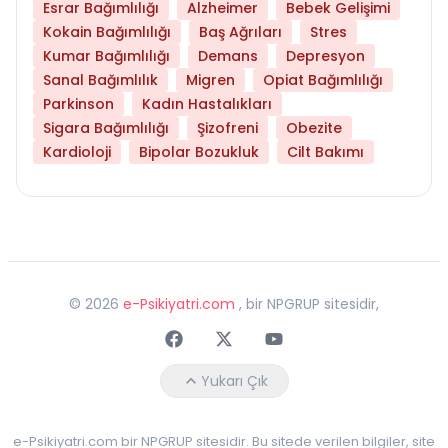
Esrar Bağımlılığı
Alzheimer
Bebek Gelişimi
Kokain Bağımlılığı
Baş Ağrıları
Stres
Kumar Bağımlılığı
Demans
Depresyon
Sanal Bağımlılık
Migren
Opiat Bağımlılığı
Parkinson
Kadın Hastalıkları
Sigara Bağımlılığı
Şizofreni
Obezite
Kardioloji
Bipolar Bozukluk
Cilt Bakımı
©
2026
e-Psikiyatri.com
, bir NPGRUP sitesidir,
Faceebok
Twitter
Youtube
Yukarı Çık
e-Psikiyatri.com bir NPGRUP sitesidir. Bu sitede verilen bilgiler, site