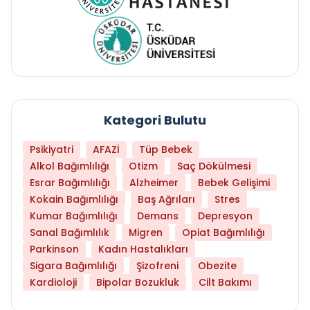
Kategori Bulutu
Psikiyatri
AFAZİ
Tüp Bebek
Alkol Bağımlılığı
Otizm
Saç Dökülmesi
Esrar Bağımlılığı
Alzheimer
Bebek Gelişimi
Kokain Bağımlılığı
Baş Ağrıları
Stres
Kumar Bağımlılığı
Demans
Depresyon
Sanal Bağımlılık
Migren
Opiat Bağımlılığı
Parkinson
Kadın Hastalıkları
Sigara Bağımlılığı
Şizofreni
Obezite
Kardioloji
Bipolar Bozukluk
Cilt Bakımı