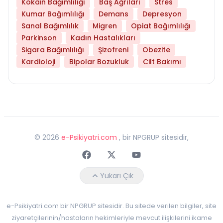
Kokain Bağımlılığı
Baş Ağrıları
Stres
Kumar Bağımlılığı
Demans
Depresyon
Sanal Bağımlılık
Migren
Opiat Bağımlılığı
Parkinson
Kadın Hastalıkları
Sigara Bağımlılığı
Şizofreni
Obezite
Kardioloji
Bipolar Bozukluk
Cilt Bakımı
©
2026
e-Psikiyatri.com
, bir NPGRUP sitesidir,
Faceebok
Twitter
Youtube
Yukarı Çık
e-Psikiyatri.com bir NPGRUP sitesidir. Bu sitede verilen bilgiler, site
ziyaretçilerinin/hastaların hekimleriyle mevcut ilişkilerini ikame