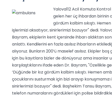
Yalova112 Acil Komuta Kontrol
gelen her üç ihbardan birinin a
gördüm kalbim sıkıştı. Hemen 
işlerimizi aksatıyor, sinirlerimizi bozuyor" dedi. Ya
Bayram, ekiplerin kent içersinde ihbarı aldıktan so
anlattı. Kendilerini en fazla asılsız ihbarların etki
alıyoruz. Bunların 200’ü maselef asılsız. Ekipler bo
için bu kayıtlara bizler de dönüyoruz ama insanlar u
karşılaştıklarını ifade eden Dr. Bayram, "Özellikle ge
’Düğünde bir kız gördüm kalbim sıkıştı. Hemen ambu
çocuklarını susturmak için bizi arayıp konuşmamızı is
sinirlerimizi bozuyor" dedi. Başhekim Tansu Bayram, h
telefon numaralarını gördükleri için polise bildirdikle