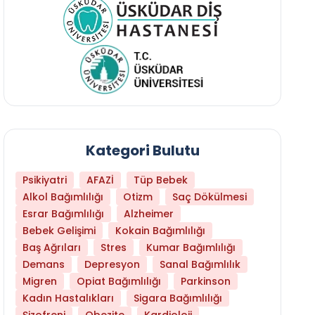
Kategori Bulutu
Psikiyatri
AFAZİ
Tüp Bebek
Alkol Bağımlılığı
Otizm
Saç Dökülmesi
Esrar Bağımlılığı
Alzheimer
Bebek Gelişimi
Kokain Bağımlılığı
Baş Ağrıları
Stres
Kumar Bağımlılığı
Daha Az Protein Tüketmek Yaşlanmayı Yava
Demans
Depresyon
Sanal Bağımlılık
Migren
Opiat Bağımlılığı
Parkinson
Kadın Hastalıkları
Sigara Bağımlılığı