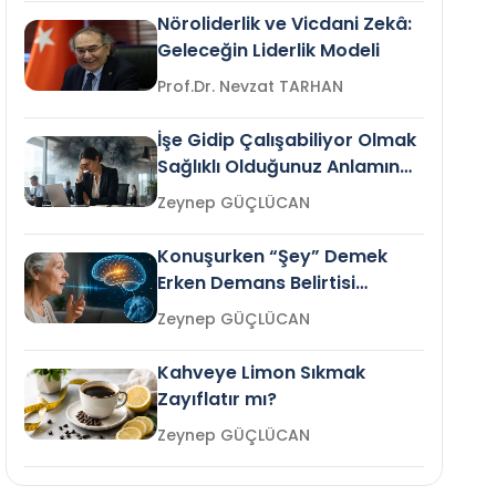
Nöroliderlik ve Vicdani Zekâ:
Geleceğin Liderlik Modeli
Prof.Dr. Nevzat TARHAN
İşe Gidip Çalışabiliyor Olmak
Sağlıklı Olduğunuz Anlamına
Gelir mi?
Zeynep GÜÇLÜCAN
Konuşurken “Şey” Demek
Erken Demans Belirtisi
Olabilir mi?
Zeynep GÜÇLÜCAN
Kahveye Limon Sıkmak
Zayıflatır mı?
Zeynep GÜÇLÜCAN