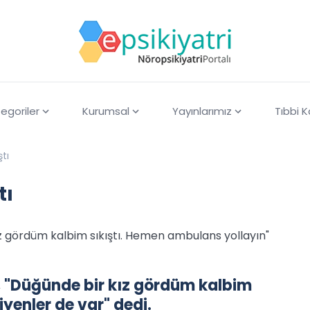
egoriler
Kurumsal
Yayınlarımız
Tıbbi 
ştı
tı
kız gördüm kalbim sıkıştı. Hemen ambulans yollayın"
r, "Düğünde bir kız gördüm kalbim
yenler de var" dedi.