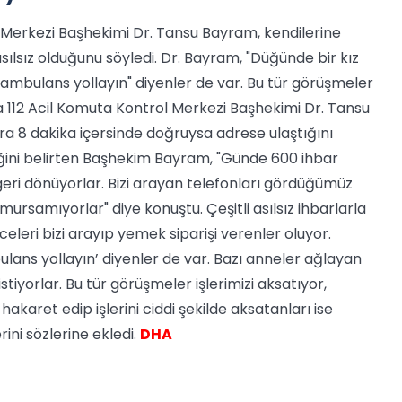
 Merkezi Başhekimi Dr. Tansu Bayram, kendilerine
sılsız olduğunu söyledi. Dr. Bayram, "Düğünde bir kız
ambulans yollayın" diyenler de var. Bu tür görüşmeler
lova 112 Acil Komuta Kontrol Merkezi Başhekimi Dr. Tansu
nra 8 dakika içersinde doğruysa adrese ulaştığını
lediğini belirten Başhekim Bayram, "Günde 600 ihbar
ş geri dönüyorlar. Bizi arayan telefonları gördüğümüz
mursamıyorlar" diye konuştu. Çeşitli asılsız ihbarlarla
celeri bizi arayıp yemek siparişi verenler oluyor.
lans yollayın’ diyenler de var. Bazı anneler ağlayan
tiyorlar. Bu tür görüşmeler işlerimizi aksatıyor,
akaret edip işlerini ciddi şekilde aksatanları ise
rini sözlerine ekledi.
DHA