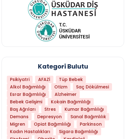
Kategori Bulutu
Psikiyatri
AFAZİ
Tüp Bebek
Alkol Bağımlılığı
Otizm
Saç Dökülmesi
Esrar Bağımlılığı
Alzheimer
Bebek Gelişimi
Kokain Bağımlılığı
Baş Ağrıları
Stres
Kumar Bağımlılığı
Daha Az Protein Tüketmek Yaşlanmayı Yava
Demans
Depresyon
Sanal Bağımlılık
Migren
Opiat Bağımlılığı
Parkinson
Kadın Hastalıkları
Sigara Bağımlılığı