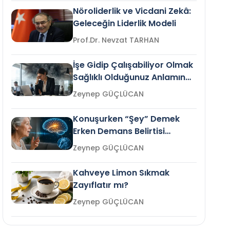
Nöroliderlik ve Vicdani Zekâ:
Geleceğin Liderlik Modeli
Prof.Dr. Nevzat TARHAN
İşe Gidip Çalışabiliyor Olmak
Sağlıklı Olduğunuz Anlamına
Gelir mi?
Zeynep GÜÇLÜCAN
Konuşurken “Şey” Demek
Erken Demans Belirtisi
Olabilir mi?
Zeynep GÜÇLÜCAN
Kahveye Limon Sıkmak
Zayıflatır mı?
Zeynep GÜÇLÜCAN