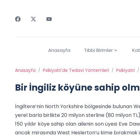
Faceebok
Twitter
Youtube
Anasayfa
Tıbbi Birimler
Kat
Anasayfa
/
Psikiyatri'de Tedavi Yöntemleri
/
Psikiyatri
/
Bir İngiliz köyüne sahip olm
İngiltere’nin North Yorkshire bölgesinde bulunan We
yerel barla birlikte 20 milyon sterline (80 milyon TL) 
150 yıldır köye sahip olan ailenin son üyesi Eve Da
ancak mirasında West Heslerton’u kime bırakmak ist