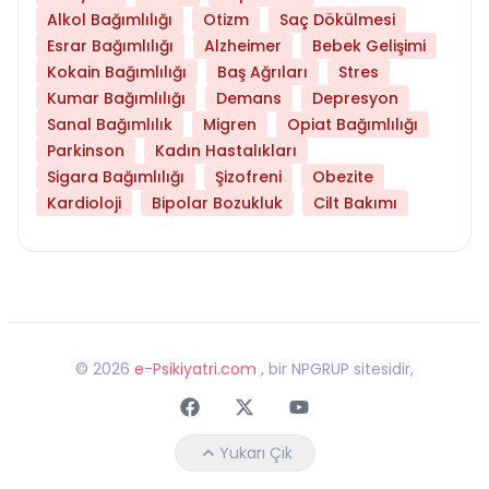
Alkol Bağımlılığı
Otizm
Saç Dökülmesi
Esrar Bağımlılığı
Alzheimer
Bebek Gelişimi
Kokain Bağımlılığı
Baş Ağrıları
Stres
Kumar Bağımlılığı
Demans
Depresyon
Sanal Bağımlılık
Migren
Opiat Bağımlılığı
Parkinson
Kadın Hastalıkları
Sigara Bağımlılığı
Şizofreni
Obezite
Kardioloji
Bipolar Bozukluk
Cilt Bakımı
©
2026
e-Psikiyatri.com
, bir NPGRUP sitesidir,
Faceebok
Twitter
Youtube
Yukarı Çık