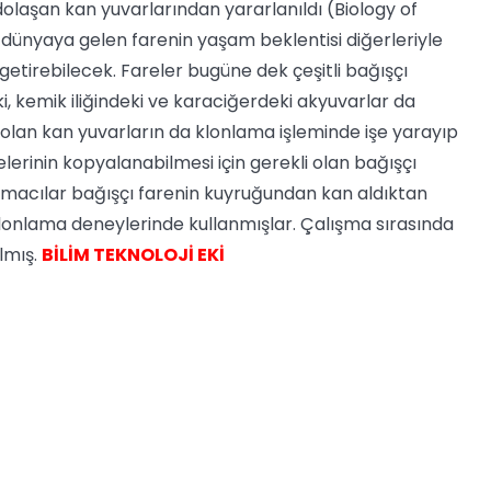
laşan kan yuvarlarından yararlanıldı (Biology of
ünyaya gelen farenin yaşam beklentisi diğerleriyle
etirebilecek. Fareler bugüne dek çeşitli bağışçı
i, kemik iliğindeki ve karaciğerdeki akyuvarlar da
e olan kan yuvarların da klonlama işleminde işe yarayıp
lerinin kopyalanabilmesi için gerekli olan bağışçı
ırmacılar bağışçı farenin kuyruğundan kan aldıktan
klonlama deneylerinde kullanmışlar. Çalışma sırasında
lmış.
BİLİM TEKNOLOJİ EKİ