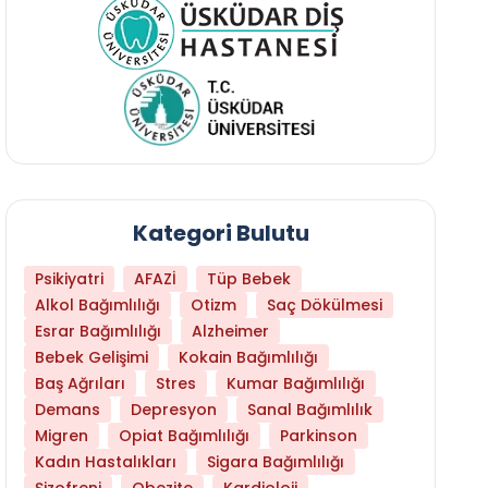
Kategori Bulutu
Psikiyatri
AFAZİ
Tüp Bebek
Alkol Bağımlılığı
Otizm
Saç Dökülmesi
Esrar Bağımlılığı
Alzheimer
Bebek Gelişimi
Kokain Bağımlılığı
Baş Ağrıları
Stres
Kumar Bağımlılığı
Daha Az Protein Tüketmek Yaşlanmayı Yava
Demans
Depresyon
Sanal Bağımlılık
Migren
Opiat Bağımlılığı
Parkinson
Kadın Hastalıkları
Sigara Bağımlılığı