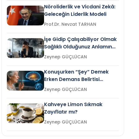
Nöroliderlik ve Vicdani Zekâ:
Geleceğin Liderlik Modeli
Prof.Dr. Nevzat TARHAN
İşe Gidip Çalışabiliyor Olmak
Sağlıklı Olduğunuz Anlamına
Gelir mi?
Zeynep GÜÇLÜCAN
Konuşurken “Şey” Demek
Erken Demans Belirtisi
Olabilir mi?
Zeynep GÜÇLÜCAN
Kahveye Limon Sıkmak
Zayıflatır mı?
Zeynep GÜÇLÜCAN