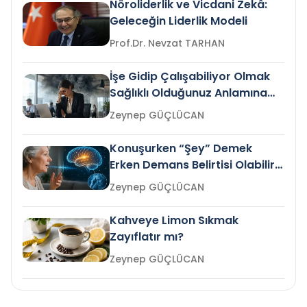
Nöroliderlik ve Vicdani Zekâ:
Geleceğin Liderlik Modeli
Prof.Dr. Nevzat TARHAN
İşe Gidip Çalışabiliyor Olmak
Sağlıklı Olduğunuz Anlamına
Gelir mi?
Zeynep GÜÇLÜCAN
Konuşurken “Şey” Demek
Erken Demans Belirtisi Olabilir
mi?
Zeynep GÜÇLÜCAN
Kahveye Limon Sıkmak
Zayıflatır mı?
Zeynep GÜÇLÜCAN