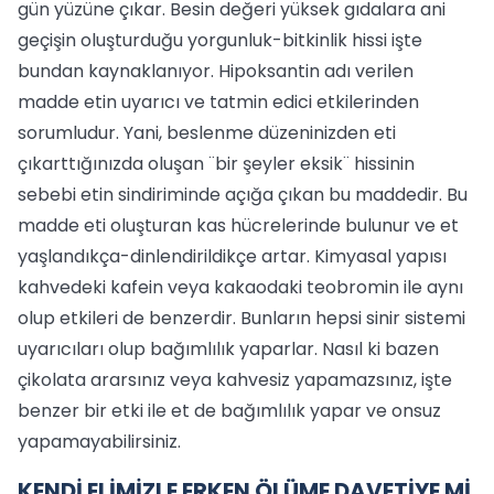
gün yüzüne çıkar. Besin değeri yüksek gıdalara ani
geçişin oluşturduğu yorgunluk-bitkinlik hissi işte
bundan kaynaklanıyor. Hipoksantin adı verilen
madde etin uyarıcı ve tatmin edici etkilerinden
sorumludur. Yani, beslenme düzeninizden eti
çıkarttığınızda oluşan ¨bir şeyler eksik¨ hissinin
sebebi etin sindiriminde açığa çıkan bu maddedir. Bu
madde eti oluşturan kas hücrelerinde bulunur ve et
yaşlandıkça-dinlendirildikçe artar. Kimyasal yapısı
kahvedeki kafein veya kakaodaki teobromin ile aynı
olup etkileri de benzerdir. Bunların hepsi sinir sistemi
uyarıcıları olup bağımlılık yaparlar. Nasıl ki bazen
çikolata ararsınız veya kahvesiz yapamazsınız, işte
benzer bir etki ile et de bağımlılık yapar ve onsuz
yapamayabilirsiniz.
KENDİ ELİMİZLE ERKEN ÖLÜME DAVETİYE Mİ