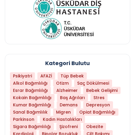
Kategori Bulutu
Psikiyatri
AFAZİ
Tüp Bebek
Alkol Bağımlılığı
Otizm
Saç Dökülmesi
Esrar Bağımlılığı
Alzheimer
Bebek Gelişimi
Kokain Bağımlılığı
Baş Ağrıları
Stres
Kumar Bağımlılığı
Demans
Depresyon
Sanal Bağımlılık
Migren
Opiat Bağımlılığı
Parkinson
Kadın Hastalıkları
Sigara Bağımlılığı
Şizofreni
Obezite
Kardioloji
Bipolar Bozukluk
Cilt Bakımı