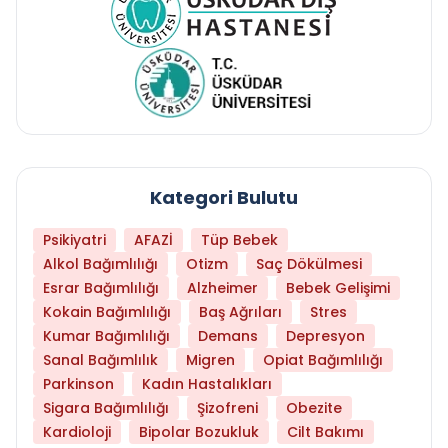
Kategori Bulutu
Psikiyatri
AFAZİ
Tüp Bebek
Alkol Bağımlılığı
Otizm
Saç Dökülmesi
Esrar Bağımlılığı
Alzheimer
Bebek Gelişimi
Kokain Bağımlılığı
Baş Ağrıları
Stres
Kumar Bağımlılığı
Demans
Depresyon
Sanal Bağımlılık
Migren
Opiat Bağımlılığı
Parkinson
Kadın Hastalıkları
Sigara Bağımlılığı
Şizofreni
Obezite
Kardioloji
Bipolar Bozukluk
Cilt Bakımı