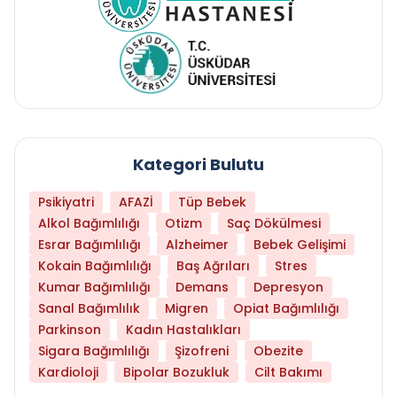
Kategori Bulutu
Psikiyatri
AFAZİ
Tüp Bebek
Alkol Bağımlılığı
Otizm
Saç Dökülmesi
Esrar Bağımlılığı
Alzheimer
Bebek Gelişimi
Kokain Bağımlılığı
Baş Ağrıları
Stres
Kumar Bağımlılığı
Demans
Depresyon
Sanal Bağımlılık
Migren
Opiat Bağımlılığı
Parkinson
Kadın Hastalıkları
Sigara Bağımlılığı
Şizofreni
Obezite
Kardioloji
Bipolar Bozukluk
Cilt Bakımı