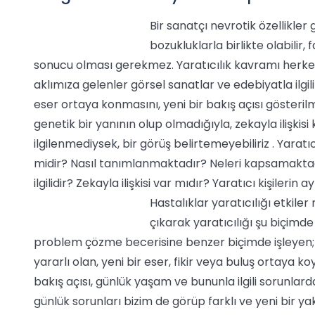
Bir sanatçı nevrotik özellikler 
bozukluklarla birlikte olabilir,
sonucu olması gerekmez. Yaratıcılık kavramı herkest
aklımıza gelenler görsel sanatlar ve edebiyatla ilgili 
eser ortaya konmasını, yeni bir bakış açısı gösterilm
genetik bir yanının olup olmadığıyla, zekayla ilişki
ilgilenmediysek, bir görüş belirtemeyebiliriz . Yar
midir? Nasıl tanımlanmaktadır? Neleri kapsamaktadı
ilgilidir? Zekayla ilişkisi var mıdır? Yaratıcı kişile
Hastalıklar yaratıcılığı etkiler
çıkarak yaratıcılığı şu biçimde
problem çözme becerisine benzer biçimde işleyen; est
yararlı olan, yeni bir eser, fikir veya buluş ortaya ko
bakış açısı, günlük yaşam ve bununla ilgili sorunlar
günlük sorunları bizim de görüp farklı ve yeni bir