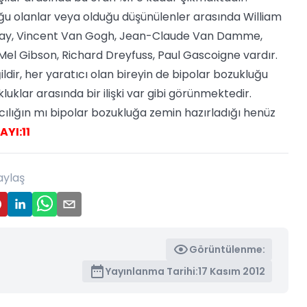
u olanlar veya olduğu düşünülenler arasında William
gway, Vincent Van Gogh, Jean-Claude Van Damme,
 Mel Gibson, Richard Dreyfuss, Paul Gascoigne vardır.
ldir, her yaratıcı olan bireyin de bipolar bozukluğu
uklar arasında bir ilişki var gibi görünmektedir.
tıcılığın mı bipolar bozukluğa zemin hazırladığı henüz
YI:11
aylaş
Görüntülenme:
Yayınlanma Tarihi:
17 Kasım 2012