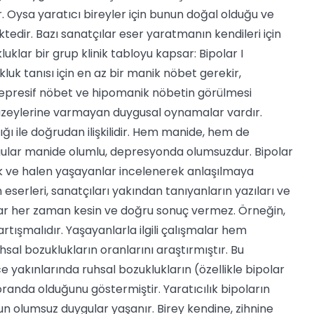
Oysa yaratıcı bireyler için bunun doğal olduğu ve
edir. Bazı sanatçılar eser yaratmanın kendileri için
uklar bir grup klinik tabloyu kapsar: Bipolar I
ukluk tanısı için en az bir manik nöbet gerekir,
n depresif nöbet ve hipomanik nöbetin görülmesi
 düzeylerine varmayan duygusal oynamalar vardır.
ğı ile doğrudan ilişkilidir. Hem manide, hem de
ular manide olumlu, depresyonda olumsuzdur. Bipolar
arak ve halen yaşayanlar incelenerek anlaşılmaya
 eserleri, sanatçıları yakından tanıyanların yazıları ve
alar her zaman kesin ve doğru sonuç vermez. Örneğin,
ışmalıdır. Yaşayanlarla ilgili çalışmalar hem
sal bozuklukların oranlarını araştırmıştır. Bu
e yakınlarında ruhsal bozuklukların (özellikle bipolar
anda olduğunu göstermiştir. Yaratıcılık bipoların
olumsuz duygular yaşanır. Birey kendine, zihnine