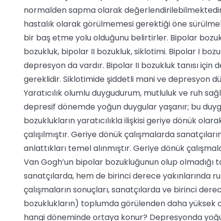
normalden sapma olarak değerlendirilebilmektedir. 
hastalık olarak görülmemesi gerektiği öne sürülmekt
bir baş etme yolu olduğunu belirtirler. Bipolar bozukl
bozukluk, bipolar II bozukluk, siklotimi. Bipolar I boz
depresyon da vardır. Bipolar II bozukluk tanısı içi
gereklidir. Siklotimide şiddetli mani ve depresyon
Yaratıcılık olumlu duygudurum, mutluluk ve ruh sağlı
depresif dönemde yoğun duygular yaşanır; bu duyg
bozuklukların yaratıcılıkla ilişkisi geriye dönük ol
çalışılmıştır. Geriye dönük çalışmalarda sanatçıların
anlattıkları temel alınmıştır. Geriye dönük çalışm
Van Gogh’un bipolar bozukluğunun olup olmadığı tart
sanatçılarda, hem de birinci derece yakınlarında ruh
çalışmaların sonuçları, sanatçılarda ve birinci derec
bozuklukların) toplumda görülenden daha yüksek or
hangi döneminde ortaya konur? Depresyonda yoğun 