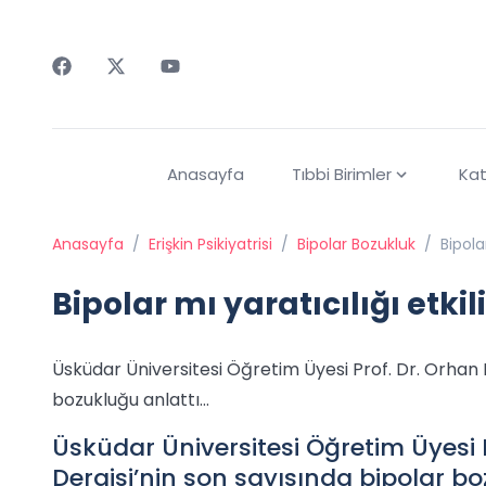
Faceebok
Twitter
Youtube
Anasayfa
Tıbbi Birimler
Kat
Anasayfa
/
Erişkin Psikiyatrisi
/
Bipolar Bozukluk
/
Bipola
Bipolar mı yaratıcılığı etkil
Üsküdar Üniversitesi Öğretim Üyesi Prof. Dr. Orha
bozukluğu anlattı…
Üsküdar Üniversitesi Öğretim Üyesi
Dergisi’nin son sayısında bipolar b