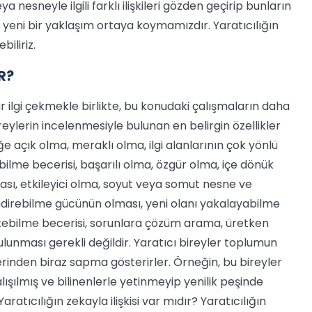
 nesneyle ilgili farklı ilişkileri gözden geçirip bunların
yeni bir yaklaşım ortaya koymamızdır. Yaratıcılığın
biliriz.
R?
ardır ilgi çekmekle birlikte, bu konudaki çalışmaların daha
ireylerin incelenmesiyle bulunan en belirgin özellikler
e açık olma, meraklı olma, ilgi alanlarının çok yönlü
bilme becerisi, başarılı olma, özgür olma, içe dönük
ması, etkileyici olma, soyut veya somut nesne ve
endirebilme gücünün olması, yeni olanı yakalayabilme
etebilme becerisi, sorunlara çözüm arama, üretken
ulunması gerekli değildir. Yaratıcı bireyler toplumun
rinden biraz sapma gösterirler. Örneğin, bu bireyler
ışılmış ve bilinenlerle yetinmeyip yenilik peşinde
aratıcılığın zekayla ilişkisi var mıdır? Yaratıcılığın