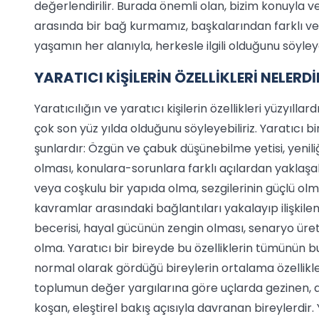
değerlendirilir. Burada önemli olan, bizim konuyla veya
arasında bir bağ kurmamız, başkalarından farklı ve 
yaşamın her alanıyla, herkesle ilgili olduğunu söyleye
YARATICI KİŞİLERİN ÖZELLİKLERİ NELERDİ
Yaratıcılığın ve yaratıcı kişilerin özellikleri yüzyıll
çok son yüz yılda olduğunu söyleyebiliriz. Yaratıcı b
şunlardır: Özgün ve çabuk düşünebilme yetisi, yeniliğ
olması, konulara-sorunlara farklı açılardan yaklaşa
veya coşkulu bir yapıda olma, sezgilerinin güçlü ol
kavramlar arasındaki bağlantıları yakalayıp ilişkil
becerisi, hayal gücünün zengin olması, senaryo ür
olma. Yaratıcı bir bireyde bu özelliklerin tümünün b
normal olarak gördüğü bireylerin ortalama özellikle
toplumun değer yargılarına göre uçlarda gezinen, al
koşan, eleştirel bakış açısıyla davranan bireylerdir. Y