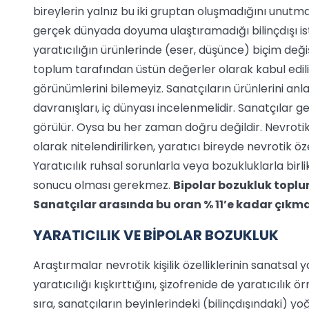
bireylerin yalnız bu iki gruptan oluşmadığını unutma
gerçek dünyada doyuma ulaştıramadığı bilinçdışı istek
yaratıcılığın ürünlerinde (eser, düşünce) biçim deği
toplum tarafından üstün değerler olarak kabul edilir
görünümlerini bilemeyiz. Sanatçıların ürünlerini an
davranışları, iç dünyası incelenmelidir. Sanatçılar ge
görülür. Oysa bu her zaman doğru değildir. Nevrotik 
olarak nitelendirilirken, yaratıcı bireyde nevrotik öz
Yaratıcılık ruhsal sorunlarla veya bozukluklarla birlikt
sonucu olması gerekmez.
Bipolar bozukluk toplu
Sanatçılar arasında bu oran % 11’e kadar çıkm
YARATICILIK VE BİPOLAR BOZUKLUK
Araştırmalar nevrotik kişilik özelliklerinin sanatsal 
yaratıcılığı kışkırttığını, şizofrenide de yaratıcılık
sıra, sanatçıların beyinlerindeki (bilinçdışındaki) 