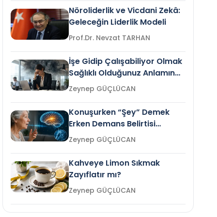
Nöroliderlik ve Vicdani Zekâ:
Geleceğin Liderlik Modeli
Prof.Dr. Nevzat TARHAN
İşe Gidip Çalışabiliyor Olmak
Sağlıklı Olduğunuz Anlamına
Gelir mi?
Zeynep GÜÇLÜCAN
Konuşurken “Şey” Demek
Erken Demans Belirtisi
Olabilir mi?
Zeynep GÜÇLÜCAN
Kahveye Limon Sıkmak
Zayıflatır mı?
Zeynep GÜÇLÜCAN