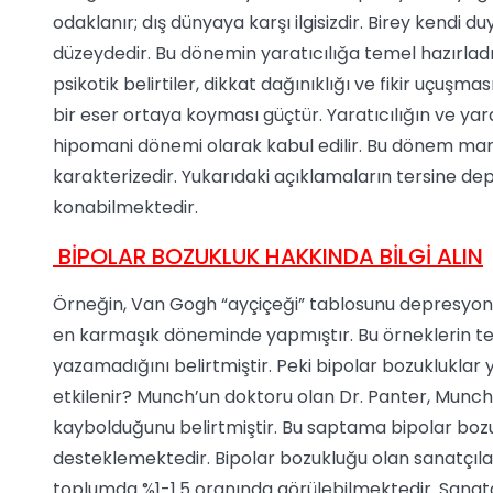
odaklanır; dış dünyaya karşı ilgisizdir. Birey kendi duy
düzeydedir. Bu dönemin yaratıcılığa temel hazırladığ
psikotik belirtiler, dikkat dağınıklığı ve fikir uçuşma
bir eser ortaya koyması güçtür. Yaratıcılığın ve y
hipomani dönemi olarak kabul edilir. Bu dönem mani
karakterizedir. Yukarıdaki açıklamaların tersine de
konabilmektedir.
BİPOLAR BOZUKLUK HAKKINDA BİLGİ ALIN
Örneğin, Van Gogh “ayçiçeği” tablosunu depresyon
en karmaşık döneminde yapmıştır. Bu örneklerin te
yazamadığını belirtmiştir. Peki bipolar bozukluklar yar
etkilenir? Munch’un doktoru olan Dr. Panter, Munch’
kaybolduğunu belirtmiştir. Bu saptama bipolar bozukl
desteklemektedir. Bipolar bozukluğu olan sanatçıla
toplumda %1-1.5 oranında görülebilmektedir. Sanatç