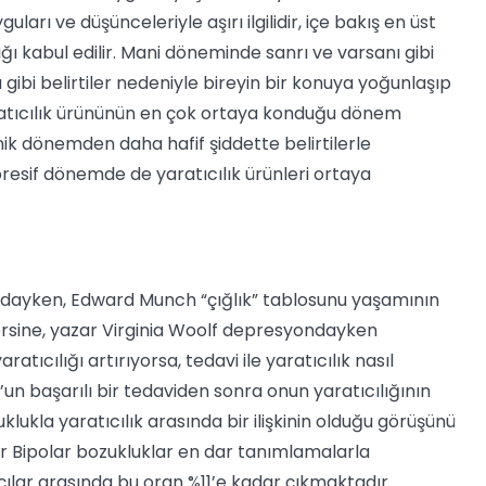
guları ve düşünceleriyle aşırı ilgilidir, içe bakış en üst
ı kabul edilir. Mani döneminde sanrı ve varsanı gibi
sı gibi belirtiler nedeniyle bireyin bir konuya yoğunlaşıp
aratıcılık ürününün en çok ortaya konduğu dönem
k dönemden daha hafif şiddette belirtilerle
presif dönemde de yaratıcılık ürünleri ortaya
dayken, Edward Munch “çığlık” tablosunu yaşamının
rsine, yazar Virginia Woolf depresyondayken
atıcılığı artırıyorsa, tedavi ile yaratıcılık nasıl
un başarılı bir tedaviden sonra onun yaratıcılığının
ukla yaratıcılık arasında bir ilişkinin olduğu görüşünü
r Bipolar bozukluklar en dar tanımlamalarla
ılar arasında bu oran %11’e kadar çıkmaktadır.