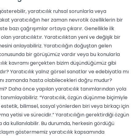
gösterebilir, yaratıcılık ruhsal sorunlarla veya
 fakat yaratıcılığın her zaman nevrotik özelliklerin bir
e bazı çağrışımlar ortaya çıkarır. Genellikle ilk
olan yaratıcılıktır. Yaratıcılıktan yeni ve değişik bir
esini anlayabiliriz. Yaratıcılığın doğuştan gelen
si konusunda bir görüşümüz vardır veya bu konularla
atıcılık kavramı gerçekten bizim düşündüğümüz gibi
r? Yaratıcılık yalnız görsel sanatlar ve edebiyatla mı
rin aynı zamanda hasta olabilecekleri doğru mudur?
 mi?
Daha önce yapılan yaratıcılık tanımlarından yola
 tanımlayabiliriz: “Yaratıcılık, özgün düşünme biçimiyle
etik, bilimsel, sosyal yönlerden biri veya birkaçı için
yma yetisi ve sürecidir.” Yaratıcılığın gerektirdiği özgün
da da kullanılabilir. Bu durumda, herkesin gördüğü
 yaklaşım göstermemiz yaratıcılık kapsamında