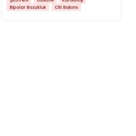
Şizofreni
Obezite
Kardioloji
Bipolar Bozukluk
Cilt Bakımı