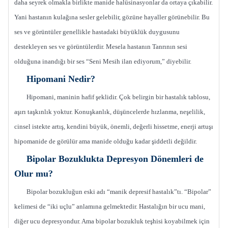
daha seyrek olmakla birlikte manide halüsinasyonlar da ortaya çıkabilir.
Yani hastanın kulağına sesler gelebilir, gözüne hayaller görünebilir. Bu
ses ve görüntüler genellikle hastadaki büyüklük duygusunu
destekleyen ses ve görüntülerdir. Mesela hastanın Tanrının sesi
olduğuna inandığı bir ses “Seni Mesih ilan ediyorum,” diyebilir.
Hipomani Nedir?
Hipomani, maninin hafif şeklidir. Çok belirgin bir hastalık tablosu,
aşırı taşkınlık yoktur. Konuşkanlık, düşüncelerde hızlanma, neşelilik,
cinsel istekte artış, kendini büyük, önemli, değerli hissetme, enerji artuşı
hipomanide de görülür ama manide olduğu kadar şiddetli değildir.
Bipolar Bozuklukta Depresyon Dönemleri de
Olur mu?
Bipolar bozukluğun eski adı “manik depresif hastalık”tı. “Bipolar”
kelimesi de “iki uçlu” anlamına gelmektedir. Hastalığın bir ucu mani,
diğer ucu depresyondur. Ama bipolar bozukluk teşhisi koyabilmek için