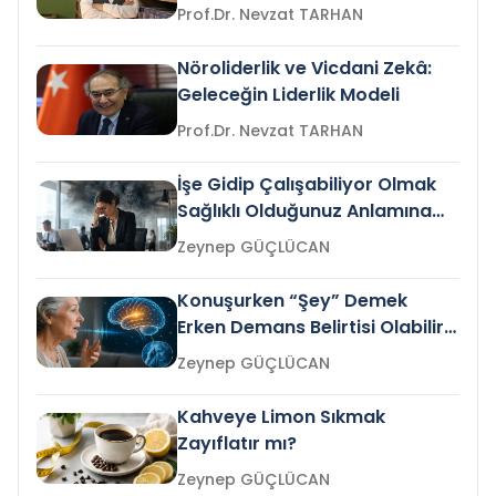
Prof.Dr. Nevzat TARHAN
Nöroliderlik ve Vicdani Zekâ:
Geleceğin Liderlik Modeli
Prof.Dr. Nevzat TARHAN
İşe Gidip Çalışabiliyor Olmak
Sağlıklı Olduğunuz Anlamına
Gelir mi?
Zeynep GÜÇLÜCAN
Konuşurken “Şey” Demek
Erken Demans Belirtisi Olabilir
mi?
Zeynep GÜÇLÜCAN
Kahveye Limon Sıkmak
Zayıflatır mı?
Zeynep GÜÇLÜCAN