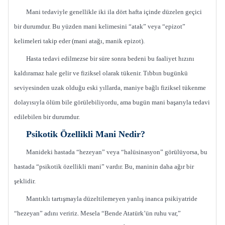
Mani tedaviyle genellikle iki ila dört hafta içinde düzelen geçici
bir durumdur. Bu yüzden mani kelimesini “atak” veya “epizot”
kelimeleri takip eder (mani atağı, manik epizot).
Hasta tedavi edilmezse bir süre sonra bedeni bu faaliyet hızını
kaldıramaz hale gelir ve fiziksel olarak tükenir. Tıbbın bugünkü
seviyesinden uzak olduğu eski yıllarda, maniye bağlı fiziksel tükenme
dolayısıyla ölüm bile görülebiliyordu, ama bugün mani başarıyla tedavi
edilebilen bir durumdur.
Psikotik Özellikli Mani Nedir?
Manideki hastada “hezeyan” veya “halüsinasyon” görülüyorsa, bu
hastada “psikotik özellikli mani” vardır. Bu, maninin daha ağır bir
şeklidir.
Mantıklı tartışmayla düzeltilemeyen yanlış inanca psikiyatride
“hezeyan” adını veririz. Mesela “Bende Atatürk’ün ruhu var,”