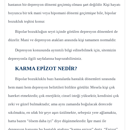
hastanın bir depresyon dönemi geçirmiş olması şart değildir. Kişi hayatı
boyunca bir tek mani veya hipomani dönemi geçirmişse bile, bipolar
bozukluk teşhisi konur.
Bipolar bozukluğun seyri içinde görülen depresyon dönemleri de
düzelir. Mani ve depresyon atakları arasında kişi tamamen normaldir.
Depresyon konusunda ayrıntılı bilgi edinebilmek için, sitemizin
depresyonla ilgili sayfalarına başvurabilirsiniz.
KARMA EPİZOT NEDİR?
Bipolar bozukluklu bazı hastalarda hastalık dönemleri sırasında
hem mani hem depresyon belirtileri birlikte görülür. Mesela kişi çok
hareket etmektedir, çok enerjiktir, cinsel isteği yüksektir, kendisini çok
zeki ve güzel bulmaktadır; ama aynı zamanda boğulacak derecede
sıkılmakta, en ufak bir şeye aşırı üzülmekte, sebepsiz yere ağlamakta,
hatta bazen “ölsem daha iyi” diye düşünmektedir. İşte mani ile
depresyon karışımı bu hastalık atağına “karma epizot” deriz. “Epizot”