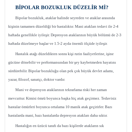
BİPOLAR BOZUKLUK DÜZELİR Mİ?
Bipolar bozukluk, ataklar halinde seyreden ve ataklar arasında
kişinin tamamen düzeldiği bir hastalıktır. Mani atakları tedavi ile 2-4
haftada genellikle iyileşir. Depresyon ataklarının büyük bölümü de 2-3
haftada düzelmeye başlar ve 1.5-2 ayda önemli ölçüde iyileşir.
Hastalık atağı düzeldikten sonra kişi rutin faaliyetlerine, işine
gücüne dönebilir ve performansından bir şey kaybetmeden hayatını
sürdürebilir. Bipolar bozukluğu olan pek çok büyük devlet adamı,
yazar, filozof, sanatçı, doktor vardır.
Mani ve depresyon ataklarının tekrarlama riski her zaman
mevcuttur. Kimisi ömrü boyunca başka hiç atak geçirmez. Tedavisiz
hastalar ömürleri boyunca ortalama 10 manik atak geçirirler. Bazı
hastalarda mani, bazı hastalarda depresyon atakları daha sıktır.
Hastalığın en üzücü tarafı da bazı kişilerde atakların sık