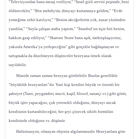
“Televizyondan bana mesaj veriliyor,” “İsrail gizli servisi peşimde, beni
öldürecekler,” “Ben mehdiyim, dünyayı kurtarmaya geldim,” “Evde
yemeğime zehir katılıyor,” “Benim akciğerlerim yok, nazar yüzünden
yandılar,” “Suyla çalışan araba yaptım,” “İstanbul’un üçte biri benim,
hakkım gasp ediliyor,” “Sharone Stone bana aşık, mektuplaşıyoruz,
yakında Amerika’ya yerleşeceğim” gibi gerçekle bağdaşmayan ve
tartışmakla da düzelmeyen düşünceler hezeyana örnek olarak
sayılabilir.
Manide zaman zaman hezeyan görülebilir. Bunlar genellikle
“büyüklük hezeyanları”dır. Yani kişi kendini büyük ve önemli bir
şahsiyet (Tanrı, peygamber, mucit, kaşif, filozof, sanatçı vs.) gibi görür,
büyük işler yapacağını, çok yetenekli olduğunu, dünyayı ancak
kendisinin kurtarabileceğini, her şeyi çözecek sihirli formülün
kendisinde olduğunu vs. düşünür.
Halüsinasyon, olmayan objenin algılanmasıdır. Hezeyanlara göre