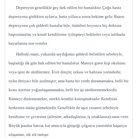
Depresyon genellikle geç fark edilen bir hastalıktır. Çoğu hasta
depresyona girdikten aylarca, hatta yıllarca sonra hekime gelir. Bazen
depresyonu çok şiddetli hastalar bile, ömürleri boyunca hiç doktora
başvurmazlar, ya kendi kendilerine iyileşmeyi beklerler veya intiharla
hayatlarına son verirler.
Halbuki mani, yukarıda saydığımız şiddetli belirtileri sebebiyle,
başladığı ilk gün fark edilen bir hastalıktır. Maniye giren kişi okulunu
veya işini de sürdüremez. Evet dinçtir, zekası ve hafızası yerindedir,
uyku ihtiyacı bile azalmıştır; ama hasta bir yerde duramamakta, belli bir
konu üzerine yoğunlaşamamakta, belli bir işi sürdürememektedir.
Kimseyi dinlememekte, sürekli kendisi konuşmaktadır. Kendisini
herkesten üstün görmektedir. Genellikle de aşırı cesareti sebebiyle
kendisine ve çevresine (ailesine, arkadaşlarına, iş ortaklarına) zarar verir.
Büyük paralar harcar, kar amacıyla giriştiği çılgınca yatırımlar başarıya
ulaşamaz, sık sık tartışır.