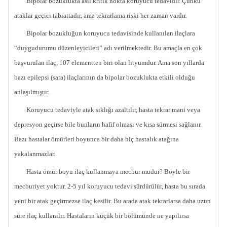
Bipolar bozuklukta asıl kritik nokta koruyucu tedavidir. Çünkü
ataklar geçici tabiattadır, ama tekrarlama riski her zaman vardır.
Bipolar bozukluğun koruyucu tedavisinde kullanılan ilaçlara
“duygudurumu düzenleyicileri” adı verilmektedir. Bu amaçla en çok
başvurulan ilaç, 107 elementten biri olan lityumdur. Ama son yıllarda
bazı epilepsi (sara) ilaçlarının da bipolar bozuklukta etkili olduğu
anlaşılmıştır.
Koruyucu tedaviyle atak sıklığı azaltılır, hasta tekrar mani veya
depresyon geçirse bile bunların hafif olması ve kısa sürmesi sağlanır.
Bazı hastalar ömürleri boyunca bir daha hiç hastalık atağına
yakalanmazlar.
Hasta ömür boyu ilaç kullanmaya mecbur mudur? Böyle bir
mecburiyet yoktur. 2-5 yıl koruyucu tedavi sürdürülür, hasta bu sırada
yeni bir atak geçirmezse ilaç kesilir. Bu arada atak tekrarlarsa daha uzun
süre ilaç kullanılır. Hastaların küçük bir bölümünde ne yapılırsa