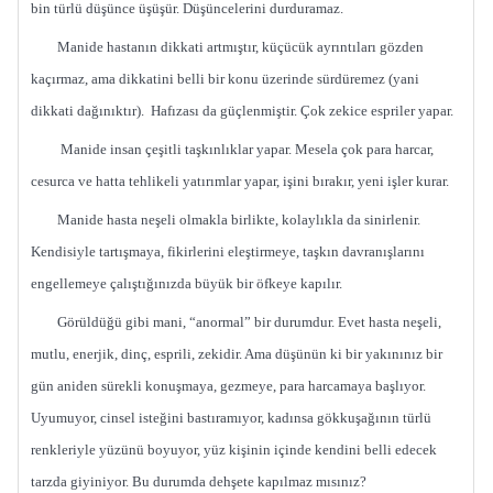
bin türlü düşünce üşüşür. Düşüncelerini durduramaz.
Manide hastanın dikkati artmıştır, küçücük ayrıntıları gözden
kaçırmaz, ama dikkatini belli bir konu üzerinde sürdüremez (yani
dikkati dağınıktır). Hafızası da güçlenmiştir. Çok zekice espriler yapar.
Manide insan çeşitli taşkınlıklar yapar. Mesela çok para harcar,
cesurca ve hatta tehlikeli yatırımlar yapar, işini bırakır, yeni işler kurar.
Manide hasta neşeli olmakla birlikte, kolaylıkla da sinirlenir.
Kendisiyle tartışmaya, fikirlerini eleştirmeye, taşkın davranışlarını
engellemeye çalıştığınızda büyük bir öfkeye kapılır.
Görüldüğü gibi mani, “anormal” bir durumdur. Evet hasta neşeli,
mutlu, enerjik, dinç, esprili, zekidir. Ama düşünün ki bir yakınınız bir
gün aniden sürekli konuşmaya, gezmeye, para harcamaya başlıyor.
Uyumuyor, cinsel isteğini bastıramıyor, kadınsa gökkuşağının türlü
renkleriyle yüzünü boyuyor, yüz kişinin içinde kendini belli edecek
tarzda giyiniyor. Bu durumda dehşete kapılmaz mısınız?