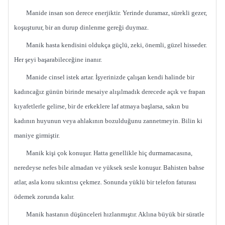
Manide insan son derece enerjiktir. Yerinde duramaz, sürekli gezer,
koşuşturur, bir an durup dinlenme gereği duymaz.
Manik hasta kendisini oldukça güçlü, zeki, önemli, güzel hisseder.
Her şeyi başarabileceğine inanır.
Manide cinsel istek artar. İşyerinizde çalışan kendi halinde bir
kadıncağız günün birinde mesaiye alışılmadık derecede açık ve frapan
kıyafetlerle gelirse, bir de erkeklere laf atmaya başlarsa, sakın bu
kadının huyunun veya ahlakının bozulduğunu zannetmeyin. Bilin ki
maniye girmiştir.
Manik kişi çok konuşur. Hatta genellikle hiç durmamacasına,
neredeyse nefes bile almadan ve yüksek sesle konuşur. Bahisten bahse
atlar, asla konu sıkıntısı çekmez. Sonunda yüklü bir telefon faturası
ödemek zorunda kalır.
Manik hastanın düşünceleri hızlanmıştır. Aklına büyük bir süratle