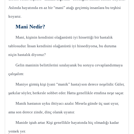
Aslında hayatında en az bir “mani” atağı geçirmiş insanlara bu teşhisi
koyarız.
Mani Nedir?
Mani, kişinin kendisini olağanüstü iyi hissettiği bir hastalık
tablosudur. İnsan kendisini olağanüstü iyi hissediyorsa, bu duruma
niçin hastalık diyoruz?
Gelin maninin belirtilerini sıralayarak bu soruyu cevaplandırmaya
çalışalım:
Maniye girmiş kişi (yani “manik” hasta) son derece neşelidir. Güler,
şarkılar söyler, herkesle sohbet eder. Hatta genellikle etrafına neşe saçar.
Manik hastanın uyku ihtiyacı azalır. Mesela günde üç saat uyur,
ama son derece zinde, dinç olarak uyanır.
Manide iştah artar. Kişi genellikle hayatında hiç olmadığı kadar
yemek yer.