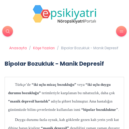
Anasayfa
/
Köşe Yazıları
/
Bipolar Bozukluk - Manik Depresif
Bipolar Bozukluk - Manik Depresif
Türkçe’de
“iki uçlu mizaç bozukluğu”
veya
“iki uçlu duygu
durumu
bozukluğu”
terimleriyle karşılanan bu rahatsızlık, daha çok
“manik depresif hastalık”
adıyla şöhret bulmuştur. Ama hastalığın
günümüzde bilim çevrelerinde kullanılan ismi
“bipolar bozukluktur"
.
Duygu durumu fazla oynak, kah göklerde gezen kah yerin yedi kat
dibine batan kişilere
“manik depresif”
dendiğini zaman zaman duyarız.