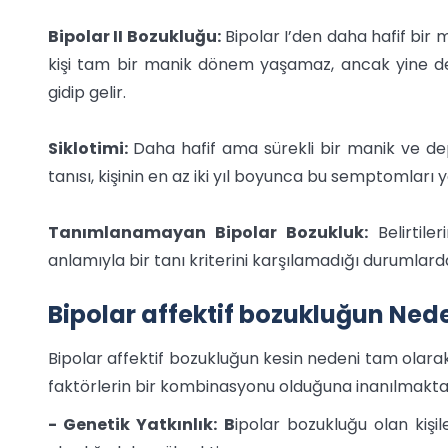
Bipolar II Bozukluğu:
Bipolar I’den daha hafif bir 
kişi tam bir manik dönem yaşamaz, ancak yine d
gidip gelir.
Siklotimi:
Daha hafif ama sürekli bir manik ve dep
tanısı, kişinin en az iki yıl boyunca bu semptomlar
Tanımlanamayan Bipolar Bozukluk:
Belirtiler
anlamıyla bir tanı kriterini karşılamadığı durumlarda 
Bipolar affektif bozukluğun Ned
Bipolar affektif bozukluğun kesin nedeni tam olarak
faktörlerin bir kombinasyonu olduğuna inanılmakta
- Genetik Yatkınlık: B
ipolar bozukluğu olan kişi