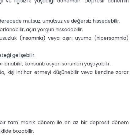
iği ve ilgisizlik yaşadığı dönemdir. Depresif dönemin
rı derecede mutsuz, umutsuz ve değersiz hissedebilir.
orlanabilir, aşırı yorgun hissedebilir.
suzluk (insomnia) veya aşırı uyuma (hipersomnia)
teği gelişebilir.
orlanabilir, konsantrasyon sorunları yaşayabilir.
rda, kişi intihar etmeyi düşünebilir veya kendine zarar
z bir tam manik dönem ile en az bir depresif dönem
kilde bozabilir.