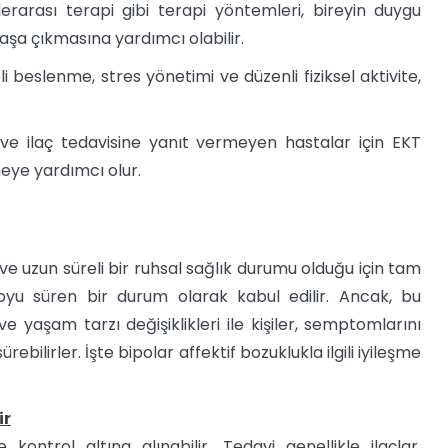
şilerarası terapi gibi terapi yöntemleri, bireyin duygu
şa çıkmasına yardımcı olabilir.
li beslenme, stres yönetimi ve düzenli fiziksel aktivite,
 ve ilaç tedavisine yanıt vermeyen hastalar için EKT
meye yardımcı olur.
 ve uzun süreli bir ruhsal sağlık durumu olduğu için tam
boyu süren bir durum olarak kabul edilir. Ancak, bu
e yaşam tarzı değişiklikleri ile kişiler, semptomlarını
bilirler. İşte bipolar affektif bozuklukla ilgili iyileşme
ir
ontrol altına alınabilir. Tedavi genellikle ilaçlar,