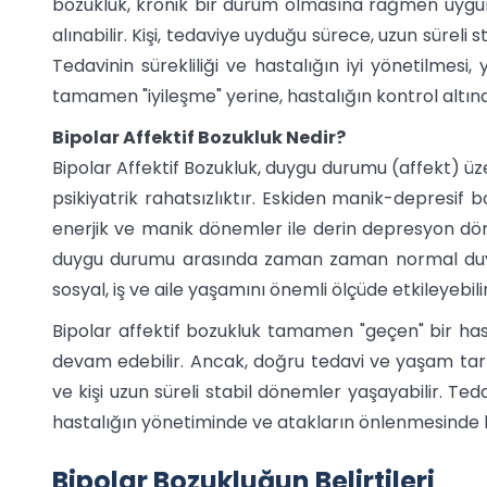
bozukluk, kronik bir durum olmasına rağmen uygun t
alınabilir. Kişi, tedaviye uyduğu sürece, uzun süreli
Tedavinin sürekliliği ve hastalığın iyi yönetilmesi,
tamamen "iyileşme" yerine, hastalığın kontrol altın
Bipolar Affektif Bozukluk Nedir?
Bipolar Affektif Bozukluk, duygu durumu (affekt) üze
psikiyatrik rahatsızlıktır. Eskiden manik-depresif bo
enerjik ve manik dönemler ile derin depresyon döne
duygu durumu arasında zaman zaman normal duygu 
sosyal, iş ve aile yaşamını önemli ölçüde etkileyebilir
Bipolar affektif bozukluk tamamen "geçen" bir hasta
devam edebilir. Ancak, doğru tedavi ve yaşam tarzı 
ve kişi uzun süreli stabil dönemler yaşayabilir. Ted
hastalığın yönetiminde ve atakların önlenmesinde 
Bipolar Bozukluğun Belirtileri