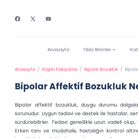
Faceebok
Twitter
Youtube
Anasayfa
Tıbbi Birimler
Kat
Anasayfa
/
Erişkin Psikiyatrisi
/
Bipolar Bozukluk
/
Bipola
Bipolar Affektif Bozukluk N
Bipolar affektif bozukluk, duygu durumu dalgalan
sorunudur. Uygun tedavi ve destek ile hastalar, se
sürdürebilirler. Tedavi genellikle uzun vadeli olu
Erken tanı ve müdahale, hastalığın kontrol altına