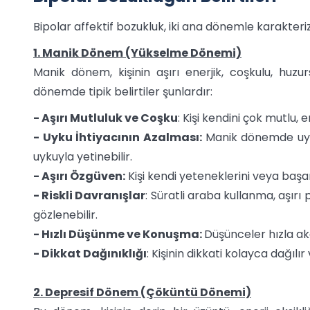
Bipolar affektif bozukluk, iki ana dönemle karakter
1. Manik Dönem (Yükselme Dönemi)
Manik dönem, kişinin aşırı enerjik, coşkulu, huzu
dönemde tipik belirtiler şunlardır:
- Aşırı Mutluluk ve Coşku
: Kişi kendini çok mutlu, 
- Uyku İhtiyacının Azalması:
Manik dönemde uyku i
uykuyla yetinebilir.
- Aşırı Özgüven:
Kişi kendi yeteneklerini veya başar
- Riskli Davranışlar
: Süratli araba kullanma, aşırı 
gözlenebilir.
- Hızlı Düşünme ve Konuşma:
Düşünceler hızla aka
- Dikkat Dağınıklığı
: Kişinin dikkati kolayca dağıl
2. Depresif Dönem (Çöküntü Dönemi)