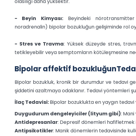
olasılığı daha yüksektir.
- Beyin Kimyası:
Beyindeki nörotransmitter 
noradrenalin) bipolar bozukluğun gelişiminde rol o
- Stres ve Travma
: Yüksek düzeyde stres, trav
tetikleyebilir veya semptomların kötüleşmesine ned
Bipolar affektif bozukluğunTeda
Bipolar bozukluk, kronik bir durumdur ve tedavi g
şiddetini azaltmaya odaklanır. Tedavi yöntemleri şu
İlaç Tedavisi:
Bipolar bozuklukta en yaygın tedavi y
Duygudurum dengeleyiciler (lityum gibi)
: Mani
Antidepresanlar
: Depresif dönemleri hafifletmek iç
Antipsikotikler
: Manik dönemlerin tedavisinde kulla