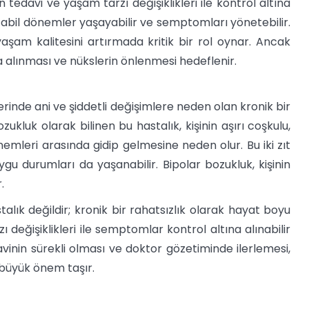
edavi ve yaşam tarzı değişiklikleri ile kontrol altına
 stabil dönemler yaşayabilir ve semptomları yönetebilir.
 yaşam kalitesini artırmada kritik bir rol oynar. Ancak
a alınması ve nükslerin önlenmesi hedeflenir.
rinde ani ve şiddetli değişimlere neden olan kronik bir
zukluk olarak bilinen bu hastalık, kişinin aşırı coşkulu,
mleri arasında gidip gelmesine neden olur. Bu iki zıt
durumları da yaşanabilir. Bipolar bozukluk, kişinin
.
lık değildir; kronik bir rahatsızlık olarak hayat boyu
değişiklikleri ile semptomlar kontrol altına alınabilir
avinin sürekli olması ve doktor gözetiminde ilerlemesi,
büyük önem taşır.