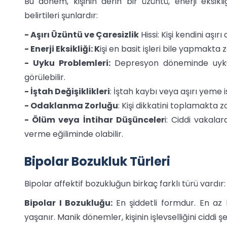
Bu dönem, kişinin derin bir üzüntü, enerji eksikl
belirtileri şunlardır:
- Aşırı Üzüntü ve Çaresizlik
Hissi: Kişi kendini aşı
- Enerji Eksikliği: K
işi en basit işleri bile yapmakta z
- Uyku Problemleri:
Depresyon döneminde uyku
görülebilir.
- İştah Değişiklikleri
: İştah kaybı veya aşırı yeme is
- Odaklanma Zorluğu
: Kişi dikkatini toplamakta z
- Ölüm veya İntihar Düşünceler
i: Ciddi vakala
verme eğiliminde olabilir.
Bipolar Bozukluk Türleri
Bipolar affektif bozukluğun birkaç farklı türü vardır:
Bipolar I Bozukluğu:
En şiddetli formdur. En a
yaşanır. Manik dönemler, kişinin işlevselliğini ciddi şe