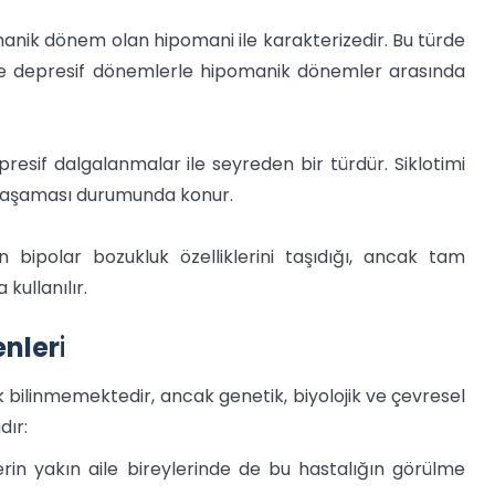
manik dönem olan hipomani ile karakterizedir. Bu türde
e depresif dönemlerle hipomanik dönemler arasında
resif dalgalanmalar ile seyreden bir türdür. Siklotimi
ı yaşaması durumunda konur.
in bipolar bozukluk özelliklerini taşıdığı, ancak tam
kullanılır.
enler
i
 bilinmemektedir, ancak genetik, biyolojik ve çevresel
dır:
lerin yakın aile bireylerinde de bu hastalığın görülme