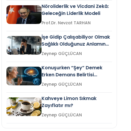
Nöroliderlik ve Vicdani Zekâ:
Geleceğin Liderlik Modeli
Prof.Dr. Nevzat TARHAN
İşe Gidip Çalışabiliyor Olmak
Sağlıklı Olduğunuz Anlamına
Gelir mi?
Zeynep GÜÇLÜCAN
Konuşurken “Şey” Demek
Erken Demans Belirtisi
Olabilir mi?
Zeynep GÜÇLÜCAN
Kahveye Limon Sıkmak
Zayıflatır mı?
Zeynep GÜÇLÜCAN