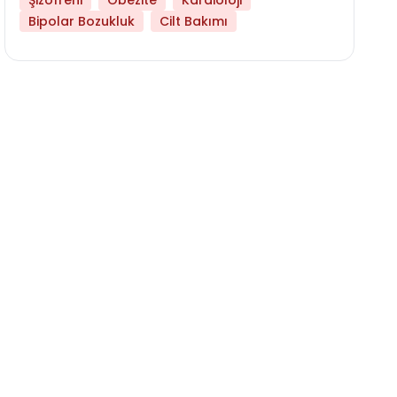
Şizofreni
Obezite
Kardioloji
Bipolar Bozukluk
Cilt Bakımı