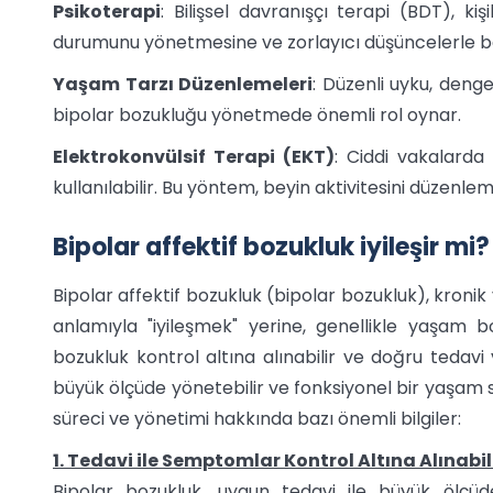
Psikoterapi
: Bilişsel davranışçı terapi (BDT), ki
durumunu yönetmesine ve zorlayıcı düşüncelerle ba
Yaşam Tarzı Düzenlemeleri
: Düzenli uyku, denge
bipolar bozukluğu yönetmede önemli rol oynar.
Elektrokonvülsif Terapi (EKT)
: Ciddi vakalarda
kullanılabilir. Bu yöntem, beyin aktivitesini düzenle
Bipolar affektif bozukluk iyileşir mi?
Bipolar affektif bozukluk (bipolar bozukluk), kronik
anlamıyla "iyileşmek" yerine, genellikle yaşam 
bozukluk kontrol altına alınabilir ve doğru tedavi v
büyük ölçüde yönetebilir ve fonksiyonel bir yaşam süre
süreci ve yönetimi hakkında bazı önemli bilgiler:
1. Tedavi ile Semptomlar Kontrol Altına Alınabil
Bipolar bozukluk, uygun tedavi ile büyük ölçüde k