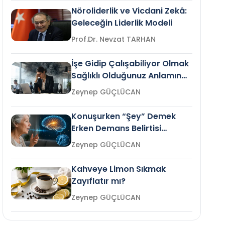
Nöroliderlik ve Vicdani Zekâ:
Geleceğin Liderlik Modeli
Prof.Dr. Nevzat TARHAN
İşe Gidip Çalışabiliyor Olmak
Sağlıklı Olduğunuz Anlamına
Gelir mi?
Zeynep GÜÇLÜCAN
Konuşurken “Şey” Demek
Erken Demans Belirtisi
Olabilir mi?
Zeynep GÜÇLÜCAN
Kahveye Limon Sıkmak
Zayıflatır mı?
Zeynep GÜÇLÜCAN