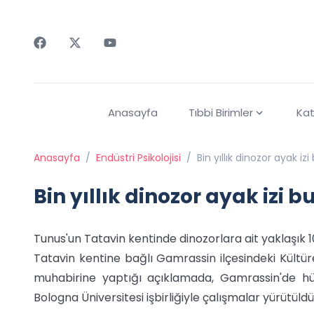
Faceebok
Twitter
Youtube
Anasayfa
Tıbbi Birimler
Kat
Anasayfa
/
Endüstri Psikolojisi
/
Bin yıllık dinozor ayak iz
Bin yıllık dinozor ayak izi 
Tunus'un Tatavin kentinde dinozorlara ait yaklaşık 1
Tatavin kentine bağlı Gamrassin ilçesindeki Kültü
muhabirine yaptığı açıklamada, Gamrassin'de hü
Bologna Üniversitesi işbirliğiyle çalışmalar yürütüld