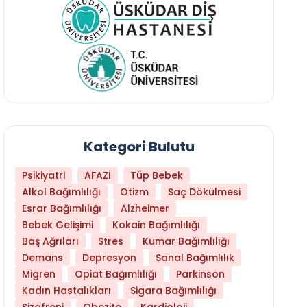
Kategori Bulutu
Psikiyatri
AFAZİ
Tüp Bebek
Alkol Bağımlılığı
Otizm
Saç Dökülmesi
Esrar Bağımlılığı
Alzheimer
Bebek Gelişimi
Kokain Bağımlılığı
Baş Ağrıları
Stres
Kumar Bağımlılığı
Daha Az Protein Tüketmek Yaşlanmayı Yava
Demans
Depresyon
Sanal Bağımlılık
Migren
Opiat Bağımlılığı
Parkinson
Kadın Hastalıkları
Sigara Bağımlılığı