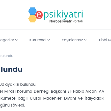
egoriler
Kurumsal
Yayınlarımız
Tıbbi 
i bulundu
bulundu
00 ayak izi bulundu.
rel Mirası Koruma Derneği Başkanı El-Habib Alcan, AA
kümete bağlı Ulusal Madenler Divanı ve İtalya'daki
üğünü söyledi.