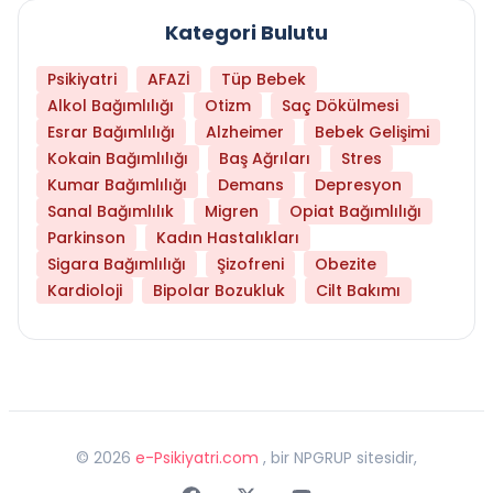
Kategori Bulutu
Psikiyatri
AFAZİ
Tüp Bebek
Alkol Bağımlılığı
Otizm
Saç Dökülmesi
Esrar Bağımlılığı
Alzheimer
Bebek Gelişimi
Kokain Bağımlılığı
Baş Ağrıları
Stres
Kumar Bağımlılığı
Demans
Depresyon
Sanal Bağımlılık
Migren
Opiat Bağımlılığı
Parkinson
Kadın Hastalıkları
Sigara Bağımlılığı
Şizofreni
Obezite
Kardioloji
Bipolar Bozukluk
Cilt Bakımı
©
2026
e-Psikiyatri.com
, bir NPGRUP sitesidir,