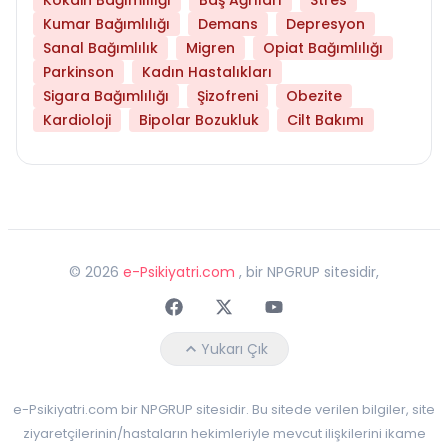
Kumar Bağımlılığı
Demans
Depresyon
Sanal Bağımlılık
Migren
Opiat Bağımlılığı
Parkinson
Kadın Hastalıkları
Sigara Bağımlılığı
Şizofreni
Obezite
Kardioloji
Bipolar Bozukluk
Cilt Bakımı
©
2026
e-Psikiyatri.com
, bir NPGRUP sitesidir,
Faceebok
Twitter
Youtube
Yukarı Çık
e-Psikiyatri.com bir NPGRUP sitesidir. Bu sitede verilen bilgiler, site
ziyaretçilerinin/hastaların hekimleriyle mevcut ilişkilerini ikame