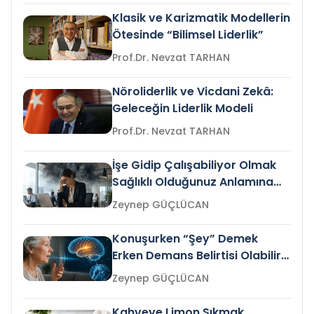
Klasik ve Karizmatik Modellerin
Ötesinde “Bilimsel Liderlik”
Prof.Dr. Nevzat TARHAN
Nöroliderlik ve Vicdani Zekâ:
Geleceğin Liderlik Modeli
Prof.Dr. Nevzat TARHAN
İşe Gidip Çalışabiliyor Olmak
Sağlıklı Olduğunuz Anlamına
Gelir mi?
Zeynep GÜÇLÜCAN
Konuşurken “Şey” Demek
Erken Demans Belirtisi Olabilir
mi?
Zeynep GÜÇLÜCAN
Kahveye Limon Sıkmak