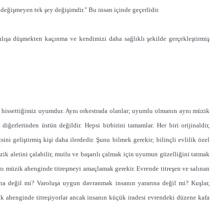
 değişmeyen tek şey değişimdir." Bu insan içinde geçerlidir.
lışa düşmekten kaçınma ve kendimizi daha sağlıklı şekilde gerçekleştirmiş
zde hissettiğimiz uyumdur. Aynı orkestrada olanlar; uyumlu olmanın aynı müzik
iğerlerinden üstün değildir. Hepsi birbirini tamamlar. Her biri orijinaldir,
ni geliştirmiş kişi daha ilerdedir. Şunu bilmek gerekir; bilinçli evlilik özel
ik aletini çalabilir, mutlu ve başarılı çalmak için uyumun güzelliğini tatmak
ynı müzik ahenginde titreşmeyi amaçlamak gerekir. Evrende titreşen ve salınan
na değil mi? Varoluşa uygun davranmak insanın yararına değil mi? Kuşlar,
üzik ahenginde titreşiyorlar ancak insanın küçük iradesi evrendeki düzene kafa