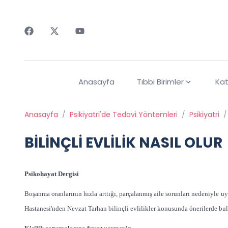
Faceebok
Twitter
Youtube
Anasayfa
Tıbbi Birimler
Kat
Anasayfa
/
Psikiyatri'de Tedavi Yöntemleri
/
Psikiyatri
/
BİLİNÇLİ EVLİLİK NASIL OLUR
Psikohayat Dergisi
Boşanma oranlarının hızla arttığı, parçalanmış aile sorunları nedeniyle
Hastanesi'nden Nevzat Tarhan bilinçli evlilikler konusunda önerilerde bu