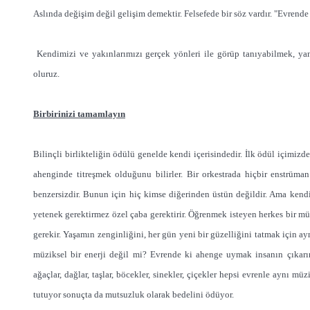
Aslında değişim değil gelişim demektir. Felsefede bir söz vardır. "Evrende
Kendimizi ve yakınlarımızı gerçek yönleri ile görüp tanıyabilmek, yan
oluruz.
Birbirinizi tamamlayın
Bilinçli birlikteliğin ödülü genelde kendi içerisindedir. İlk ödül içimi
ahenginde titreşmek olduğunu bilirler. Bir orkestrada hiçbir enstrüman d
benzersizdir. Bunun için hiç kimse diğerinden üstün değildir. Ama kendisi
yetenek gerektirmez özel çaba gerektirir. Öğrenmek isteyen herkes bir müz
gerekir. Yaşamın zenginliğini, her gün yeni bir güzelliğini tatmak için a
müziksel bir enerji değil mi? Evrende ki ahenge uymak insanın çıkarı
ağaçlar, dağlar, taşlar, böcekler, sinekler, çiçekler hepsi evrenle aynı m
tutuyor sonuçta da mutsuzluk olarak bedelini ödüyor.