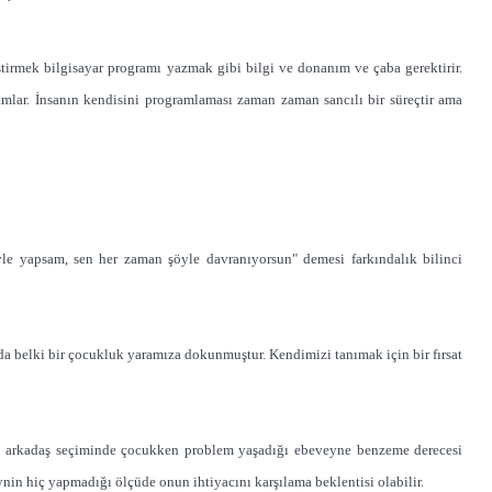
tirmek bilgisayar programı yazmak gibi bilgi ve donanım ve çaba gerektirir.
mlar. İnsanın kendisini programlaması zaman zaman sancılı bir süreçtir ama
e yapsam, sen her zaman şöyle davranıyorsun" demesi farkındalık bilinci
tında belki bir çocukluk yaramıza dokunmuştur. Kendimizi tanımak için bir fırsat
ve arkadaş seçiminde çocukken problem yaşadığı ebeveyne benzeme derecesi
ynin hiç yapmadığı ölçüde onun ihtiyacını karşılama beklentisi olabilir.