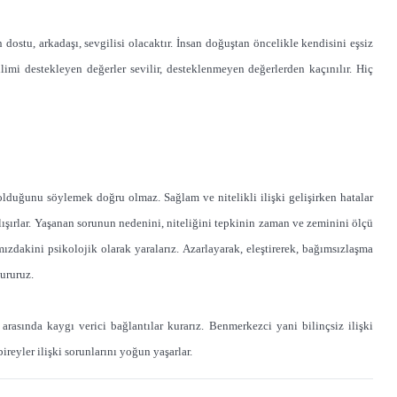
dostu, arkadaşı, sevgilisi olacaktır. İnsan doğuştan öncelikle kendisini eşsiz
limi destekleyen değerler sevilir, desteklenmeyen değerlerden kaçınılır. Hiç
olduğunu söylemek doğru olmaz. Sağlam ve nitelikli ilişki gelişirken hatalar
çalışırlar. Yaşanan sorunun nedenini, niteliğini tepkinin zaman ve zeminini ölçü
zdakini psikolojik olarak yaralarız. Azarlayarak, eleştirerek, bağımsızlaşma
ururuz.
arasında kaygı verici bağlantılar kurarız. Benmerkezci yani bilinçsiz ilişki
eyler ilişki sorunlarını yoğun yaşarlar.