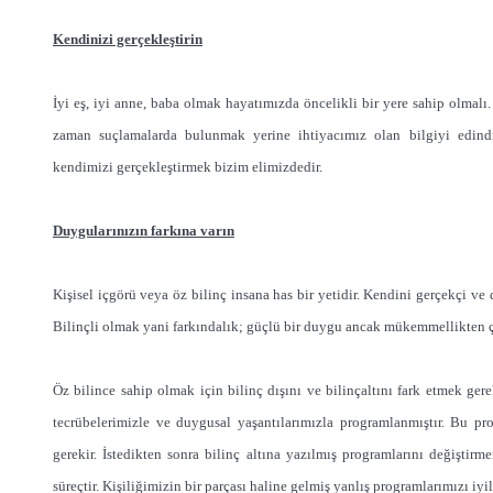
Kendinizi gerçekleştirin
İyi eş, iyi anne, baba olmak hayatımızda öncelikli bir yere sahip olmalı. 
zaman suçlamalarda bulunmak yerine ihtiyacımız olan bilgiyi edindi
kendimizi gerçekleştirmek bizim elimizdedir.
Duygularınızın farkına varın
Kişisel içgörü veya öz bilinç insana has bir yetidir. Kendini gerçekçi v
Bilinçli olmak yani farkındalık; güçlü bir duygu ancak mükemmellikten çok
Öz bilince sahip olmak için bilinç dışını ve bilinçaltını fark etmek ger
tecrübelerimizle ve duygusal yaşantılarımızla programlanmıştır. Bu p
gerekir. İstedikten sonra bilinç altına yazılmış programlarını değiştir
süreçtir. Kişiliğimizin bir parçası haline gelmiş yanlış programlarımızı iyi