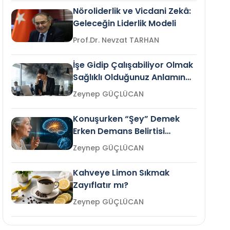
Nöroliderlik ve Vicdani Zekâ:
Geleceğin Liderlik Modeli
Prof.Dr. Nevzat TARHAN
İşe Gidip Çalışabiliyor Olmak
Sağlıklı Olduğunuz Anlamına
Gelir mi?
Zeynep GÜÇLÜCAN
Konuşurken “Şey” Demek
Erken Demans Belirtisi
Olabilir mi?
Zeynep GÜÇLÜCAN
Kahveye Limon Sıkmak
Zayıflatır mı?
Zeynep GÜÇLÜCAN