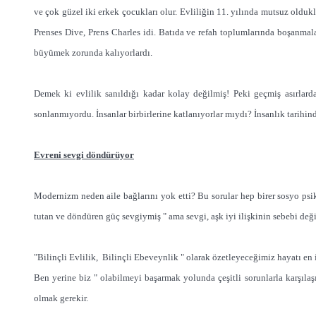
ve çok güzel iki erkek çocukları olur. Evliliğin 11. yılında mutsuz oldukl
Prenses Dive, Prens Charles idi. Batıda ve refah toplumlarında boşanmala
büyümek zorunda kalıyorlardı.
Demek ki evlilik sanıldığı kadar kolay değilmiş! Peki geçmiş asırlard
sonlanmıyordu. İnsanlar birbirlerine katlanıyorlar mıydı? İnsanlık tarihi
Evreni sevgi döndürüyor
Modernizm neden aile bağlarını yok etti? Bu sorular hep birer sosyo psiko
tutan ve döndüren güç sevgiymiş " ama sevgi, aşk iyi ilişkinin sebebi de
"Bilinçli Evlilik, Bilinçli Ebeveynlik " olarak özetleyeceğimiz hayatı en 
Ben yerine biz " olabilmeyi başarmak yolunda çeşitli sorunlarla karşıla
olmak gerekir.