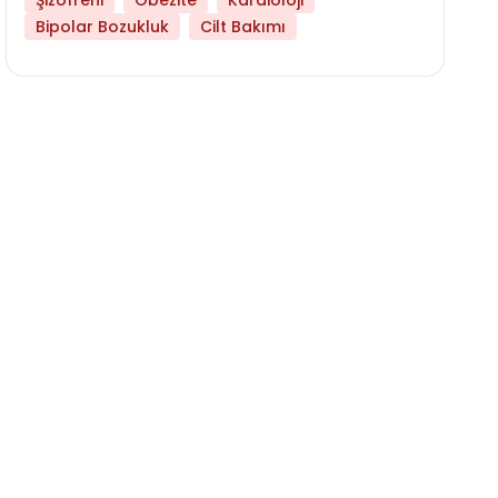
Şizofreni
Obezite
Kardioloji
Bipolar Bozukluk
Cilt Bakımı