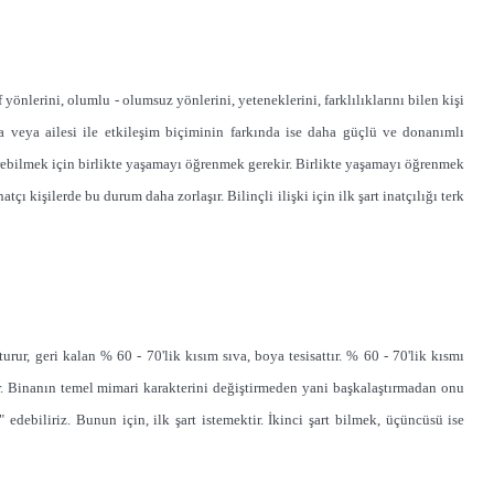
ıf yönlerini, olumlu - olumsuz yönlerini, yeteneklerini, farklılıklarını bilen kişi
sa veya ailesi ile etkileşim biçiminin farkında ise daha güçlü ve donanımlı
verebilmek için birlikte yaşamayı öğrenmek gerekir. Birlikte yaşamayı öğrenmek
ı kişilerde bu durum daha zorlaşır. Bilinçli ilişki için ilk şart inatçılığı terk
urur, geri kalan % 60 - 70'lik kısım sıva, boya tesisattır. % 60 - 70'lik kısmı
ir. Binanın temel mimari karakterini değiştirmeden yani başkalaştırmadan onu
debiliriz. Bunun için, ilk şart istemektir. İkinci şart bilmek, üçüncüsü ise