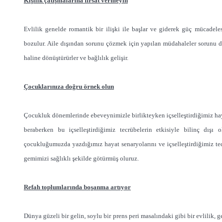
Kişilik çatışmalarına fırsat vermeyin
Evlilik genelde romantik bir ilişki ile başlar ve giderek güç mücadelesin
bozulur. Aile dışından sorunu çözmek için yapılan müdahaleler sorunu da
haline dönüştürürler ve bağlılık gelişir.
Çocuklarınıza doğru örnek olun
Çocukluk dönemlerinde ebeveynimizle birlikteyken içselleştirdiğimiz haya
beraberken bu içselleştirdiğimiz tecrübelerin etkisiyle bilinç dışı 
çocukluğumuzda yazdığımız hayat senaryolarını ve içselleştirdiğimiz tec
gemimizi sağlıklı şekilde götürmüş oluruz.
Refah toplumlarında boşanma artıyor
Dünya güzeli bir gelin, soylu bir prens peri masalındaki gibi bir evlilik