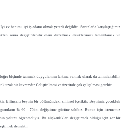
İyi ev hanımı, iyi iş adamı olmak yeterli değildir. Sorunlarla karşılaştığımız
kten sonra değiştirilebilir olanı düzeltmek eksiklerimizi tamamlamak ve
e doğru biçimde tanımak duygularının farkına varmak olarak da tanımlanabilir.
 uzak bir kavramdır. Geliştirilmesi ve üzerinde çok çalışılması gerekir.
ekir. Bilinçaltı beynin bir bölümündeki zihinsel içeriktir. Beynimiz çocukluk
rogramların % 60 - 70'ini değiştirme gücüne sahibiz. Bunun için istememiz
menin yolunu öğrenmeliyiz. Bu alışkanlıkları değiştirmek olduğu için zor bir
leştirmek demektir.