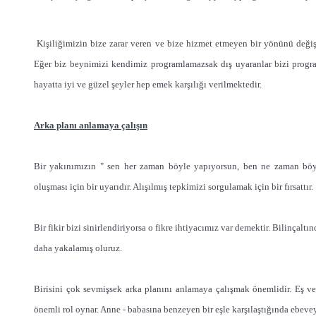
Kişiliğimizin bize zarar veren ve bize hizmet etmeyen bir yönünü değiş
Eğer biz beynimizi kendimiz programlamazsak dış uyaranlar bizi progra
hayatta iyi ve güzel şeyler hep emek karşılığı verilmektedir.
Arka planı anlamaya çalışın
Bir yakınımızın " sen her zaman böyle yapıyorsun, ben ne zaman böyl
oluşması için bir uyarıdır. Alışılmış tepkimizi sorgulamak için bir fırsattır.
Bir fikir bizi sinirlendiriyorsa o fikre ihtiyacımız var demektir. Bilinçal
daha yakalamış oluruz.
Birisini çok sevmişsek arka planını anlamaya çalışmak önemlidir. Eş 
önemli rol oynar. Anne - babasına benzeyen bir eşle karşılaştığında ebeve