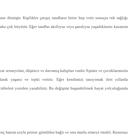
e dönüşür. Kişilikler çatışır, tarafların birisi hep verir sonuçta ruh sağlığı
ha çok büyütür. Eğer taraflar akıllıysa veya şanslıysa yaşadıklarını kazanım
t senaryoları, düşünce ve davranış kalıpları vardır. Eşimiz ve çocuklarımızla
olarak yaşarız ve tepki veririz. Eğer kendimizi tanıyorsak ileri yıllarda
rübeleri yeniden yazabiliriz. Bu değişimi başarabilirsek hayat yolculuğunda
, genç hanım soylu prense gönülden bağlı ve onu mutlu etmeye istekli. Kusursuz