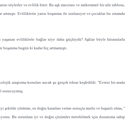
arını söylerler ve evlilik biter. Bu aşk macerası ve mükemmel bir aile tablosu;
r artmıştı. Evliliklerin yarısı boşanma ile sonlanıyor ve çocuklar bu ortamda
a yaşanan evliliklerle bağlar niye daha güçlüydü? Aşklar böyle hüsranlarla
nde boşanma bugün ki kadar hiç artmamıştı.
lojik araştırma konuları ancak şu gerçek tekrar keşfedildi. "Evreni bir arada
ğil sonucuymuş.
iyi şekilde yürütme, en doğru kararları verme sonuçta mutlu ve başarılı olma, "
şıyoruz. Bu sorunlara iyi ve doğru çözümler üretebilmek için donanıma sahip