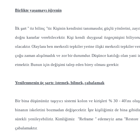
Birlikte yaşamayı öğrenin
İlk şart " öz bilinç "tir. Kişinin kendisini tanımasıdır, güçlü yönlerini, zay
doğru kararlar verebilecektir. Kişi kendi duygusal özgeçmişini biliyor
olacaktır. Olaylara ben merkezli tepkiler yerine ilişki merkezli tepkiler 
çoğu zaman alışılmadık ve zor bir durumdur. Düşünce katılığı olan yani inatç
etmektir. Bunun için değişimi talep eden birey olması gerekir.
Yenilenmenin üç şartı: istemek, bilmek, çabalamak
Bir bina düşününüz taşıyıcı sistemi kolon ve kirişleri % 30 - 40'ını oluşt
binanın iskeletini bozmadan değişecektir. İşte kişiliğimiz de bina gibid
sürekli yenileyebiliriz. Kimliğimiz "Reframe " edemeyiz ama "Restore " e
çabalamaktır.