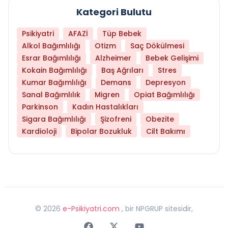
Kategori Bulutu
Psikiyatri
AFAZİ
Tüp Bebek
Alkol Bağımlılığı
Otizm
Saç Dökülmesi
Esrar Bağımlılığı
Alzheimer
Bebek Gelişimi
Kokain Bağımlılığı
Baş Ağrıları
Stres
Kumar Bağımlılığı
Demans
Depresyon
Sanal Bağımlılık
Migren
Opiat Bağımlılığı
Parkinson
Kadın Hastalıkları
Sigara Bağımlılığı
Şizofreni
Obezite
Kardioloji
Bipolar Bozukluk
Cilt Bakımı
©
2026
e-Psikiyatri.com
, bir NPGRUP sitesidir,