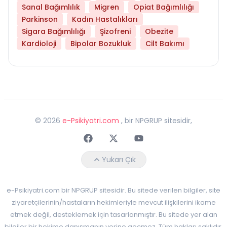
Sanal Bağımlılık
Migren
Opiat Bağımlılığı
Parkinson
Kadın Hastalıkları
Sigara Bağımlılığı
Şizofreni
Obezite
Kardioloji
Bipolar Bozukluk
Cilt Bakımı
©
2026
e-Psikiyatri.com
, bir NPGRUP sitesidir,
Faceebok
Twitter
Youtube
Yukarı Çık
e-Psikiyatri.com bir NPGRUP sitesidir. Bu sitede verilen bilgiler, site
ziyaretçilerinin/hastaların hekimleriyle mevcut ilişkilerini ikame
etmek değil, desteklemek için tasarlanmıştır. Bu sitede yer alan
bilgiler bir hekime danışmanın yerine geçmez. Tüm hakları saklıdır.