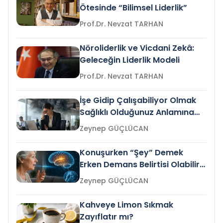
Ötesinde “Bilimsel Liderlik”
Prof.Dr. Nevzat TARHAN
Nöroliderlik ve Vicdani Zekâ:
Geleceğin Liderlik Modeli
Prof.Dr. Nevzat TARHAN
İşe Gidip Çalışabiliyor Olmak
Sağlıklı Olduğunuz Anlamına
Gelir mi?
Zeynep GÜÇLÜCAN
Konuşurken “Şey” Demek
Erken Demans Belirtisi Olabilir
mi?
Zeynep GÜÇLÜCAN
Kahveye Limon Sıkmak
Zayıflatır mı?