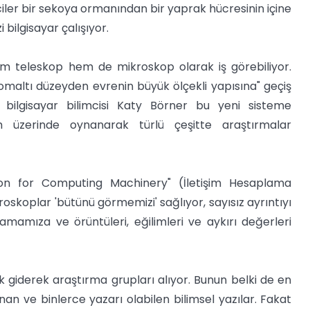
iciler bir sekoya ormanından bir yaprak hücresinin içine
 bilgisayar çalışıyor.
em teleskop hem de mikroskop olarak iş görebiliyor.
maltı düzeyden evrenin büyük ölçekli yapısına" geçiş
den bilgisayar bilimcisi Katy Börner bu yeni sisteme
ım üzerinde oynanarak türlü çeşitte araştırmalar
on for Computing Machinery" (İletişim Hesaplama
kroskoplar 'bütünü görmemizi' sağlıyor, sayısız ayrıntıyı
lamamıza ve örüntüleri, eğilimleri ve aykırı değerleri
tık giderek araştırma grupları alıyor. Bunun belki de en
anan ve binlerce yazarı olabilen bilimsel yazılar. Fakat