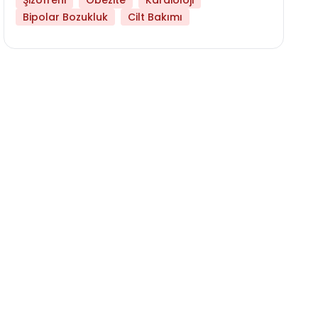
Şizofreni
Obezite
Kardioloji
Bipolar Bozukluk
Cilt Bakımı