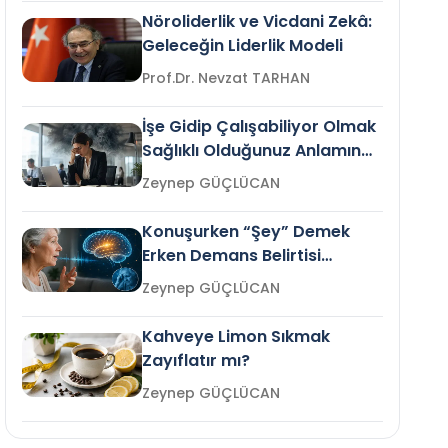
Nöroliderlik ve Vicdani Zekâ:
Geleceğin Liderlik Modeli
Prof.Dr. Nevzat TARHAN
İşe Gidip Çalışabiliyor Olmak
Sağlıklı Olduğunuz Anlamına
Gelir mi?
Zeynep GÜÇLÜCAN
Konuşurken “Şey” Demek
Erken Demans Belirtisi
Olabilir mi?
Zeynep GÜÇLÜCAN
Kahveye Limon Sıkmak
Zayıflatır mı?
Zeynep GÜÇLÜCAN