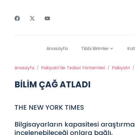
Faceebok
Twitter
Youtube
Anasayfa
Tıbbi Birimler
Kat
Anasayfa
/
Psikiyatri'de Tedavi Yöntemleri
/
Psikiyatri
/
BİLİM ÇAĞ ATLADI
THE NEW YORK TIMES
Bilgisayarların kapasitesi araştırmal
incelenebileceği onlara bağlı.