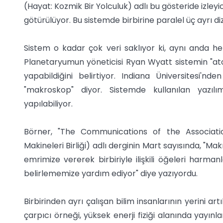
(Hayat: Kozmik Bir Yolculuk) adlı bu gösteride izley
götürülüyor. Bu sistemde birbirine paralel üç ayrı dizi
Sistem o kadar çok veri saklıyor ki, aynı anda h
Planetaryumun yöneticisi Ryan Wyatt sistemin "ato
yapabildiğini belirtiyor. Indiana Üniversitesi'n
"makroskop" diyor. Sistemde kullanılan yazıl
yapılabiliyor.
Börner, "The Communications of the Associati
Makineleri Birliği) adlı derginin Mart sayısında, "Ma
emrimize vererek birbiriyle ilişkili öğeleri harman
belirlememize yardım ediyor" diye yazıyordu.
Birbirinden ayrı çalışan bilim insanlarının yerini ar
çarpıcı örneği, yüksek enerji fiziği alanında yayınl