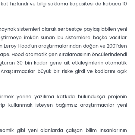
in kat hızlandı ve bilgi saklama kapasitesi de kabaca 10
 kaynak sistemleri olarak serbestçe paylaşılabilen yeni
leştirmeye imkân sunan bu sistemlere başka vasıflar
den Leroy Hood'un araştırmalarından doğan ve 2001'den
scape. Hood otomatik gen sıralamasının öncülerindendi
turan 30 bin kadar gene ait etkileşimlerin otomatik
Araştırmacılar büyük bir riske girdi ve kodlarını açık
tirmek yerine yazılıma katkıda bulundukça projenin
ştirip kullanmak isteyen bağımsız araştırmacılar yeni
omik gibi yeni alanlarda çalışan bilim insanlarının