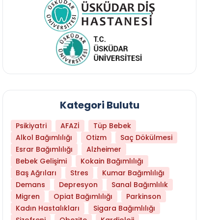
Kategori Bulutu
Psikiyatri
AFAZİ
Tüp Bebek
Alkol Bağımlılığı
Otizm
Saç Dökülmesi
Esrar Bağımlılığı
Alzheimer
Bebek Gelişimi
Kokain Bağımlılığı
Baş Ağrıları
Stres
Kumar Bağımlılığı
Hangi Yaşta Hangi Testi Yaptırmanız Gerekt
Demans
Depresyon
Sanal Bağımlılık
Migren
Opiat Bağımlılığı
Parkinson
Kadın Hastalıkları
Sigara Bağımlılığı