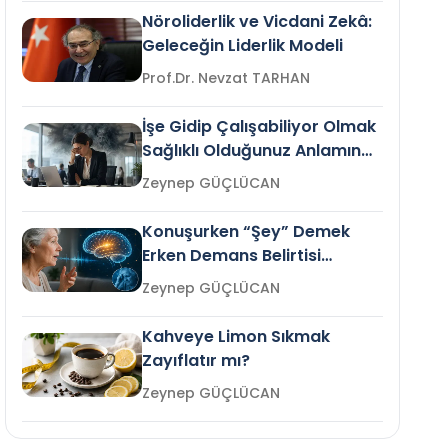
Nöroliderlik ve Vicdani Zekâ:
Geleceğin Liderlik Modeli
Prof.Dr. Nevzat TARHAN
İşe Gidip Çalışabiliyor Olmak
Sağlıklı Olduğunuz Anlamına
Gelir mi?
Zeynep GÜÇLÜCAN
Konuşurken “Şey” Demek
Erken Demans Belirtisi
Olabilir mi?
Zeynep GÜÇLÜCAN
Kahveye Limon Sıkmak
Zayıflatır mı?
Zeynep GÜÇLÜCAN