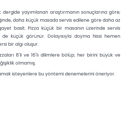
it dergide yayımlanan araştırmanın sonuçlarına göre;
iğinde, daha küçük masada servis edilene göre daha az
ayet basit. Pizza küçük bir masanın üzerinde servis
er de küçük görünür. Dolayısıyla doyma hissi hemen
i bir algı oluşur.
aları 8'li ve 16'lı dilimlere bölüp; her birini büyük ve
işiklik olmamış.
mak isteyenlere bu yöntemi denemelerini öneriyor.