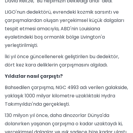
David Reitze, "Bu hepimizin beklediği andı" dedi.
LIGO'nun dedektörü, evrendeki kozmik sarsıntı ve
çarpışmalardan oluşan yerçekimsel küçük dalgaları
tespit etmesi amacıyla, ABD'nin Louisiana
eyaletindeki boş ormanlık bölge Livington'a
yerleştirilmişti.
İki yıl önce güncellenerek geliştirilen bu dedektör,
dört kez kara deliklerin çarpışmasını algıladı.
Yıldızlar nasıl çarpıştı?
Bahsedilen çarpışma, NGC 4993 adı verilen galakside,
yaklaşık 1000 milyar kilometre uzaklıktaki Hydra
Takımyıldızı'nda gerçekleşti.
130 milyon yıl önce, daha dinozorlar Dünya'da
dolanırken yaşanan çarpışma o kadar uzaktaydı ki,
yerçekimsel dalgalar ve ışık sadece bize kadar ulaştı.