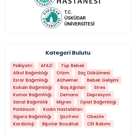
Kategori Bulutu
Psikiyatri
AFAZİ
Tüp Bebek
Alkol Bağımlılığı
Otizm
Saç Dökülmesi
Esrar Bağımlılığı
Alzheimer
Bebek Gelişimi
Kokain Bağımlılığı
Baş Ağrıları
Stres
Kumar Bağımlılığı
Demans
Depresyon
Sanal Bağımlılık
Migren
Opiat Bağımlılığı
Parkinson
Kadın Hastalıkları
Sigara Bağımlılığı
Şizofreni
Obezite
Kardioloji
Bipolar Bozukluk
Cilt Bakımı