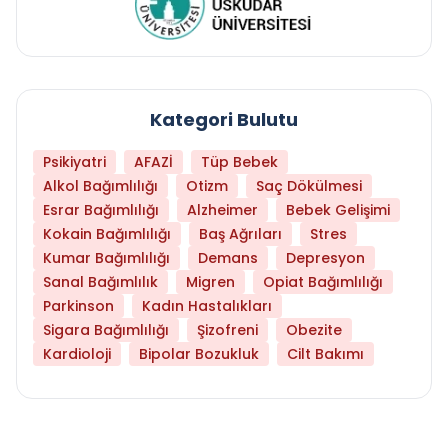
Kategori Bulutu
Psikiyatri
AFAZİ
Tüp Bebek
Alkol Bağımlılığı
Otizm
Saç Dökülmesi
Esrar Bağımlılığı
Alzheimer
Bebek Gelişimi
Kokain Bağımlılığı
Baş Ağrıları
Stres
Kumar Bağımlılığı
Demans
Depresyon
Sanal Bağımlılık
Migren
Opiat Bağımlılığı
Parkinson
Kadın Hastalıkları
Sigara Bağımlılığı
Şizofreni
Obezite
Kardioloji
Bipolar Bozukluk
Cilt Bakımı