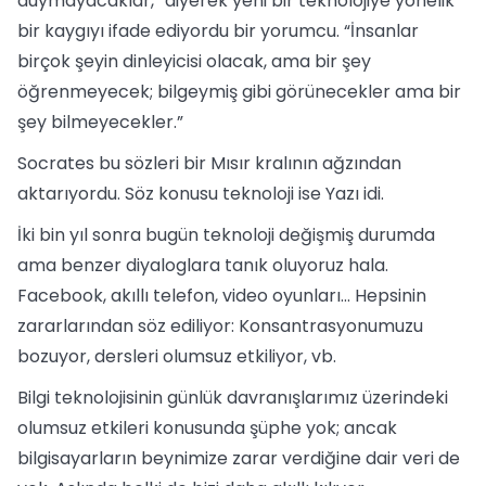
duymayacaklar,” diyerek yeni bir teknolojiye yönelik
bir kaygıyı ifade ediyordu bir yorumcu. “İnsanlar
birçok şeyin dinleyicisi olacak, ama bir şey
öğrenmeyecek; bilgeymiş gibi görünecekler ama bir
şey bilmeyecekler.”
Socrates bu sözleri bir Mısır kralının ağzından
aktarıyordu. Söz konusu teknoloji ise Yazı idi.
İki bin yıl sonra bugün teknoloji değişmiş durumda
ama benzer diyaloglara tanık oluyoruz hala.
Facebook, akıllı telefon, video oyunları… Hepsinin
zararlarından söz ediliyor: Konsantrasyonumuzu
bozuyor, dersleri olumsuz etkiliyor, vb.
Bilgi teknolojisinin günlük davranışlarımız üzerindeki
olumsuz etkileri konusunda şüphe yok; ancak
bilgisayarların beynimize zarar verdiğine dair veri de