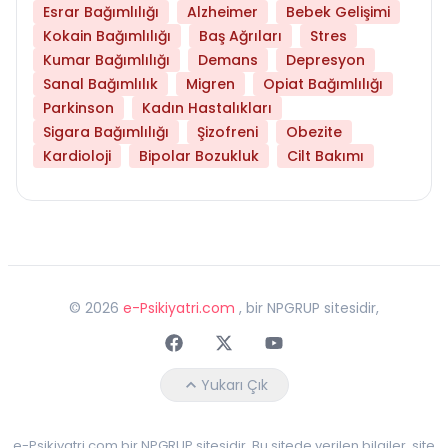
Esrar Bağımlılığı
Alzheimer
Bebek Gelişimi
Kokain Bağımlılığı
Baş Ağrıları
Stres
Kumar Bağımlılığı
Demans
Depresyon
Sanal Bağımlılık
Migren
Opiat Bağımlılığı
Parkinson
Kadın Hastalıkları
Sigara Bağımlılığı
Şizofreni
Obezite
Kardioloji
Bipolar Bozukluk
Cilt Bakımı
©
2026
e-Psikiyatri.com
, bir NPGRUP sitesidir,
Faceebok
Twitter
Youtube
Yukarı Çık
e-Psikiyatri.com bir NPGRUP sitesidir. Bu sitede verilen bilgiler, site