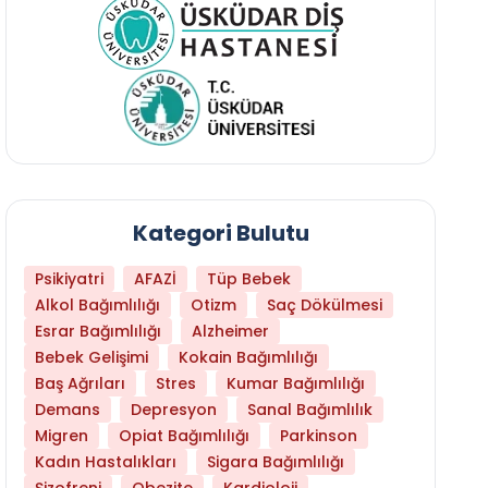
Kategori Bulutu
Psikiyatri
AFAZİ
Tüp Bebek
Alkol Bağımlılığı
Otizm
Saç Dökülmesi
Esrar Bağımlılığı
Alzheimer
Bebek Gelişimi
Kokain Bağımlılığı
Baş Ağrıları
Stres
Kumar Bağımlılığı
Daha Az Protein Tüketmek Yaşlanmayı Yava
Demans
Depresyon
Sanal Bağımlılık
Migren
Opiat Bağımlılığı
Parkinson
Kadın Hastalıkları
Sigara Bağımlılığı