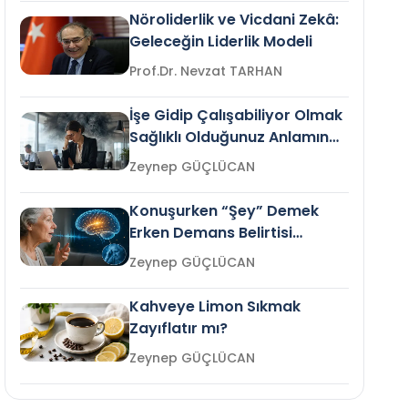
Nöroliderlik ve Vicdani Zekâ:
Geleceğin Liderlik Modeli
Prof.Dr. Nevzat TARHAN
İşe Gidip Çalışabiliyor Olmak
Sağlıklı Olduğunuz Anlamına
Gelir mi?
Zeynep GÜÇLÜCAN
Konuşurken “Şey” Demek
Erken Demans Belirtisi
Olabilir mi?
Zeynep GÜÇLÜCAN
Kahveye Limon Sıkmak
Zayıflatır mı?
Zeynep GÜÇLÜCAN