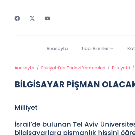
Faceebok
Twitter
Youtube
Anasayfa
Tıbbi Birimler
Kat
Anasayfa
/
Psikiyatri'de Tedavi Yöntemleri
/
Psikiyatri
/
BİLGİSAYAR PİŞMAN OLACA
Milliyet
İsrail’de bulunan Tel Aviv Üniversit
bilgisayarlara pişmanlık hissini öğre