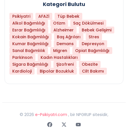
Kategori Bulutu
Psikiyatri
AFAZİ
Tüp Bebek
Alkol Bağımlılığı
Otizm
Saç Dökülmesi
Esrar Bağımlılığı
Alzheimer
Bebek Gelişimi
Kokain Bağımlılığı
Baş Ağrıları
Stres
Kumar Bağımlılığı
Demans
Depresyon
Sanal Bağımlılık
Migren
Opiat Bağımlılığı
Parkinson
Kadın Hastalıkları
Sigara Bağımlılığı
Şizofreni
Obezite
Kardioloji
Bipolar Bozukluk
Cilt Bakımı
©
2026
e-Psikiyatri.com
, bir NPGRUP sitesidir,