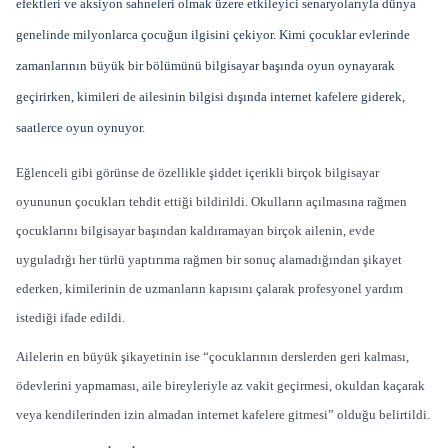
efektleri ve aksiyon sahneleri olmak üzere etkileyici senaryolarıyla dünya
genelinde milyonlarca çocuğun ilgisini çekiyor. Kimi çocuklar evlerinde
zamanlarının büyük bir bölümünü bilgisayar başında oyun oynayarak
geçirirken, kimileri de ailesinin bilgisi dışında internet kafelere giderek,
saatlerce oyun oynuyor.
Eğlenceli gibi görünse de özellikle şiddet içerikli birçok bilgisayar
oyununun çocukları tehdit ettiği bildirildi. Okulların açılmasına rağmen
çocuklarını bilgisayar başından kaldıramayan birçok ailenin, evde
uyguladığı her türlü yaptırıma rağmen bir sonuç alamadığından şikayet
ederken, kimilerinin de uzmanların kapısını çalarak profesyonel yardım
istediği ifade edildi.
Ailelerin en büyük şikayetinin ise “çocuklarının derslerden geri kalması,
ödevlerini yapmaması, aile bireyleriyle az vakit geçirmesi, okuldan kaçarak
veya kendilerinden izin almadan internet kafelere gitmesi” olduğu belirtildi.