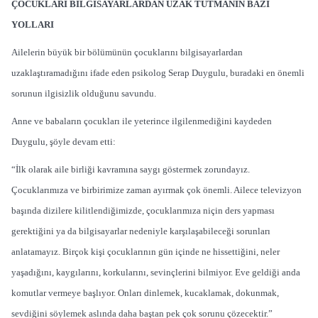
ÇOCUKLARI BİLGİSAYARLARDAN UZAK TUTMANIN BAZI
YOLLARI
Ailelerin büyük bir bölümünün çocuklarını bilgisayarlardan
uzaklaştıramadığını ifade eden psikolog Serap Duygulu, buradaki en önemli
sorunun ilgisizlik olduğunu savundu.
Anne ve babaların çocukları ile yeterince ilgilenmediğini kaydeden
Duygulu, şöyle devam etti:
“İlk olarak aile birliği kavramına saygı göstermek zorundayız.
Çocuklarımıza ve birbirimize zaman ayırmak çok önemli. Ailece televizyon
başında dizilere kilitlendiğimizde, çocuklarımıza niçin ders yapması
gerektiğini ya da bilgisayarlar nedeniyle karşılaşabileceği sorunları
anlatamayız. Birçok kişi çocuklarının gün içinde ne hissettiğini, neler
yaşadığını, kaygılarını, korkularını, sevinçlerini bilmiyor. Eve geldiği anda
komutlar vermeye başlıyor. Onları dinlemek, kucaklamak, dokunmak,
sevdiğini söylemek aslında daha baştan pek çok sorunu çözecektir.”