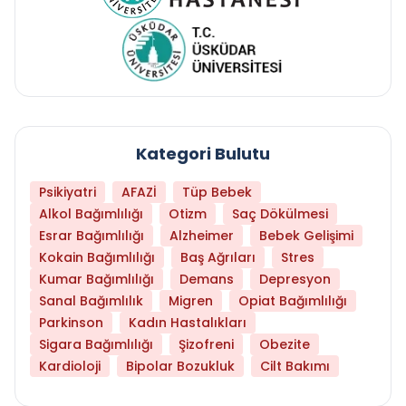
Kategori Bulutu
Psikiyatri
AFAZİ
Tüp Bebek
Alkol Bağımlılığı
Otizm
Saç Dökülmesi
Esrar Bağımlılığı
Alzheimer
Bebek Gelişimi
Kokain Bağımlılığı
Baş Ağrıları
Stres
Kumar Bağımlılığı
Demans
Depresyon
Sanal Bağımlılık
Migren
Opiat Bağımlılığı
Parkinson
Kadın Hastalıkları
Sigara Bağımlılığı
Şizofreni
Obezite
Kardioloji
Bipolar Bozukluk
Cilt Bakımı