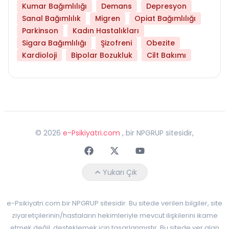
Kumar Bağımlılığı
Demans
Depresyon
Sanal Bağımlılık
Migren
Opiat Bağımlılığı
Parkinson
Kadın Hastalıkları
Sigara Bağımlılığı
Şizofreni
Obezite
Kardioloji
Bipolar Bozukluk
Cilt Bakımı
©
2026
e-Psikiyatri.com
, bir NPGRUP sitesidir,
Faceebok
Twitter
Youtube
Yukarı Çık
e-Psikiyatri.com bir NPGRUP sitesidir. Bu sitede verilen bilgiler, site
ziyaretçilerinin/hastaların hekimleriyle mevcut ilişkilerini ikame
etmek değil, desteklemek için tasarlanmıştır. Bu sitede yer alan