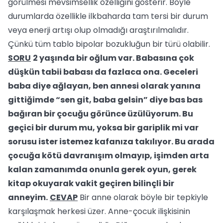
görülmesi mevsimsellik özelliğini gösterir. Böyle
durumlarda özellikle ilkbaharda tam tersi bir durum
veya enerji artışı olup olmadığı araştırılmalıdır.
Çünkü tüm tablo bipolar bozukluğun bir türü olabilir.
SORU
2 yaşında bir oğlum var. Babasına çok
düşkün tabii babası da fazlaca ona. Geceleri
baba diye ağlayan, ben annesi olarak yanına
gittiğimde “sen git, baba gelsin” diye bas bas
bağıran bir çocuğu görünce üzülüyorum. Bu
geçici bir durum mu, yoksa bir gariplik mi var
sorusu ister istemez kafanıza takılıyor. Bu arada
çocuğa kötü davranışım olmayıp, işimden arta
kalan zamanımda onunla gerek oyun, gerek
kitap okuyarak vakit geçiren bilinçli bir
anneyim.
CEVAP
Bir anne olarak böyle bir tepkiyle
karşılaşmak herkesi üzer. Anne-çocuk ilişkisinin