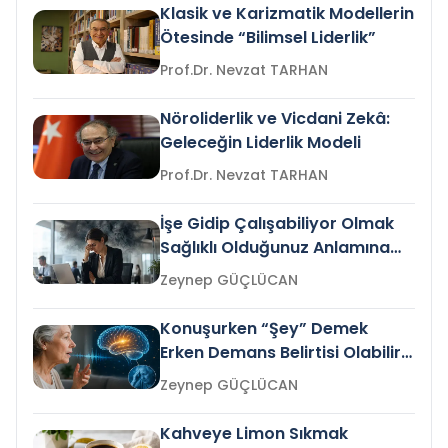
Klasik ve Karizmatik Modellerin
Ötesinde “Bilimsel Liderlik”
Prof.Dr. Nevzat TARHAN
Nöroliderlik ve Vicdani Zekâ:
Geleceğin Liderlik Modeli
Prof.Dr. Nevzat TARHAN
İşe Gidip Çalışabiliyor Olmak
Sağlıklı Olduğunuz Anlamına
Gelir mi?
Zeynep GÜÇLÜCAN
Konuşurken “Şey” Demek
Erken Demans Belirtisi Olabilir
mi?
Zeynep GÜÇLÜCAN
Kahveye Limon Sıkmak