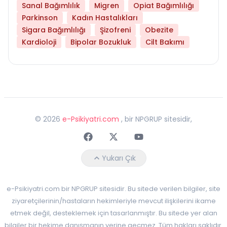
Sanal Bağımlılık
Migren
Opiat Bağımlılığı
Parkinson
Kadın Hastalıkları
Sigara Bağımlılığı
Şizofreni
Obezite
Kardioloji
Bipolar Bozukluk
Cilt Bakımı
©
2026
e-Psikiyatri.com
, bir NPGRUP sitesidir,
Faceebok
Twitter
Youtube
Yukarı Çık
e-Psikiyatri.com bir NPGRUP sitesidir. Bu sitede verilen bilgiler, site
ziyaretçilerinin/hastaların hekimleriyle mevcut ilişkilerini ikame
etmek değil, desteklemek için tasarlanmıştır. Bu sitede yer alan
bilgiler bir hekime danışmanın yerine geçmez. Tüm hakları saklıdır.