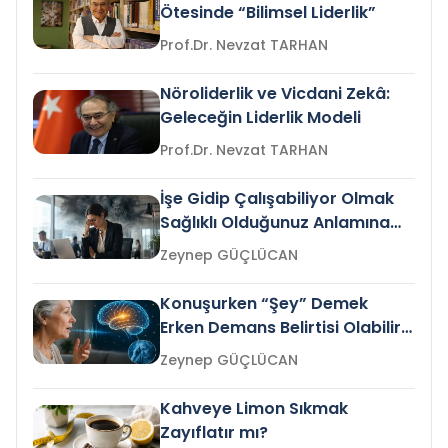
Ötesinde “Bilimsel Liderlik”
Prof.Dr. Nevzat TARHAN
Nöroliderlik ve Vicdani Zekâ:
Geleceğin Liderlik Modeli
Prof.Dr. Nevzat TARHAN
İşe Gidip Çalışabiliyor Olmak
Sağlıklı Olduğunuz Anlamına
Gelir mi?
Zeynep GÜÇLÜCAN
Konuşurken “Şey” Demek
Erken Demans Belirtisi Olabilir
mi?
Zeynep GÜÇLÜCAN
Kahveye Limon Sıkmak
Zayıflatır mı?