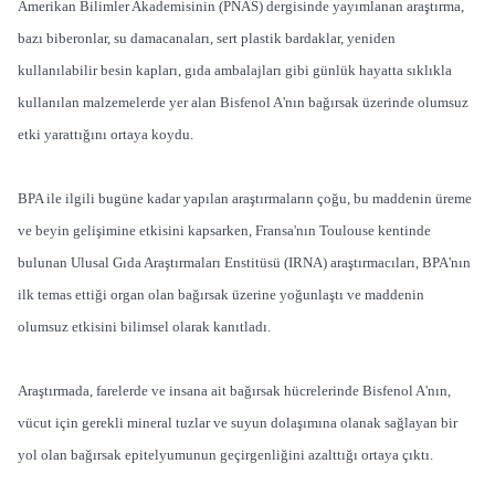
Amerikan Bilimler Akademisinin (PNAS) dergisinde yayımlanan araştırma,
bazı biberonlar, su damacanaları, sert plastik bardaklar, yeniden
kullanılabilir besin kapları, gıda ambalajları gibi günlük hayatta sıklıkla
kullanılan malzemelerde yer alan Bisfenol A'nın bağırsak üzerinde olumsuz
etki yarattığını ortaya koydu.
BPA ile ilgili bugüne kadar yapılan araştırmaların çoğu, bu maddenin üreme
ve beyin gelişimine etkisini kapsarken, Fransa'nın Toulouse kentinde
bulunan Ulusal Gıda Araştırmaları Enstitüsü (IRNA) araştırmacıları, BPA'nın
ilk temas ettiği organ olan bağırsak üzerine yoğunlaştı ve maddenin
olumsuz etkisini bilimsel olarak kanıtladı.
Araştırmada, farelerde ve insana ait bağırsak hücrelerinde Bisfenol A'nın,
vücut için gerekli mineral tuzlar ve suyun dolaşımına olanak sağlayan bir
yol olan bağırsak epitelyumunun geçirgenliğini azalttığı ortaya çıktı.