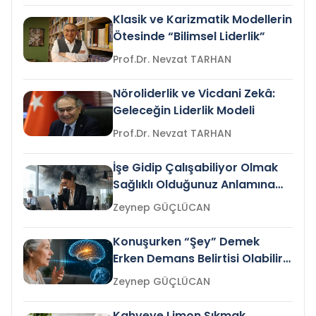
Klasik ve Karizmatik Modellerin
Ötesinde “Bilimsel Liderlik”
Prof.Dr. Nevzat TARHAN
Nöroliderlik ve Vicdani Zekâ:
Geleceğin Liderlik Modeli
Prof.Dr. Nevzat TARHAN
İşe Gidip Çalışabiliyor Olmak
Sağlıklı Olduğunuz Anlamına
Gelir mi?
Zeynep GÜÇLÜCAN
Konuşurken “Şey” Demek
Erken Demans Belirtisi Olabilir
mi?
Zeynep GÜÇLÜCAN
Kahveye Limon Sıkmak