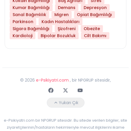
Kokain Bağımlılığı
Baş Ağrıları
Stres
Kumar Bağımlılığı
Demans
Depresyon
Sanal Bağımlılık
Migren
Opiat Bağımlılığı
Parkinson
Kadın Hastalıkları
Sigara Bağımlılığı
Şizofreni
Obezite
Kardioloji
Bipolar Bozukluk
Cilt Bakımı
©
2026
e-Psikiyatri.com
, bir NPGRUP sitesidir,
Faceebok
Twitter
Youtube
Yukarı Çık
e-Psikiyatri.com bir NPGRUP sitesidir. Bu sitede verilen bilgiler, site
ziyaretçilerinin/hastaların hekimleriyle mevcut ilişkilerini ikame