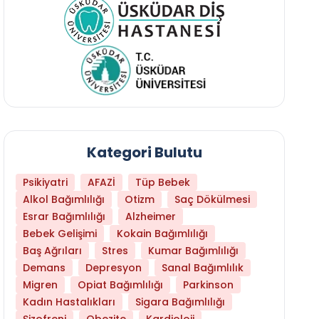
Kategori Bulutu
Psikiyatri
AFAZİ
Tüp Bebek
Alkol Bağımlılığı
Otizm
Saç Dökülmesi
Esrar Bağımlılığı
Alzheimer
Bebek Gelişimi
Kokain Bağımlılığı
Baş Ağrıları
Stres
Kumar Bağımlılığı
Daha Az Protein Tüketmek Yaşlanmayı Yava
Demans
Depresyon
Sanal Bağımlılık
Migren
Opiat Bağımlılığı
Parkinson
Kadın Hastalıkları
Sigara Bağımlılığı