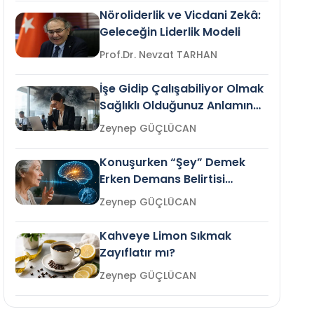
Nöroliderlik ve Vicdani Zekâ:
Geleceğin Liderlik Modeli
Prof.Dr. Nevzat TARHAN
İşe Gidip Çalışabiliyor Olmak
Sağlıklı Olduğunuz Anlamına
Gelir mi?
Zeynep GÜÇLÜCAN
Konuşurken “Şey” Demek
Erken Demans Belirtisi
Olabilir mi?
Zeynep GÜÇLÜCAN
Kahveye Limon Sıkmak
Zayıflatır mı?
Zeynep GÜÇLÜCAN