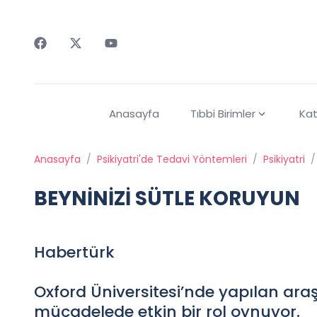
Faceebok
Twitter
Youtube
Anasayfa
Tıbbi Birimler
Kat
Anasayfa
/
Psikiyatri'de Tedavi Yöntemleri
/
Psikiyatri
/
BEYNİNİZİ SÜTLE KORUYUN
Habertürk
Oxford Üniversitesi’nde yapılan ara
mücadelede etkin bir rol oynuyor.