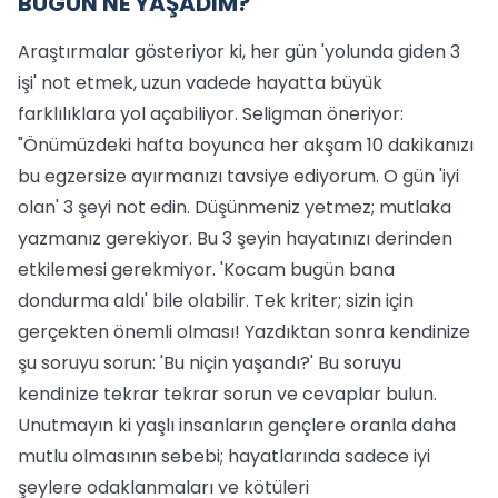
BUGÜN NE YAŞADIM?
Araştırmalar gösteriyor ki, her gün 'yolunda giden 3
işi' not etmek, uzun vadede hayatta büyük
farklılıklara yol açabiliyor. Seligman öneriyor:
"Önümüzdeki hafta boyunca her akşam 10 dakikanızı
bu egzersize ayırmanızı tavsiye ediyorum. O gün 'iyi
olan' 3 şeyi not edin. Düşünmeniz yetmez; mutlaka
yazmanız gerekiyor. Bu 3 şeyin hayatınızı derinden
etkilemesi gerekmiyor. 'Kocam bugün bana
dondurma aldı' bile olabilir. Tek kriter; sizin için
gerçekten önemli olması! Yazdıktan sonra kendinize
şu soruyu sorun: 'Bu niçin yaşandı?' Bu soruyu
kendinize tekrar tekrar sorun ve cevaplar bulun.
Unutmayın ki yaşlı insanların gençlere oranla daha
mutlu olmasının sebebi; hayatlarında sadece iyi
şeylere odaklanmaları ve kötüleri