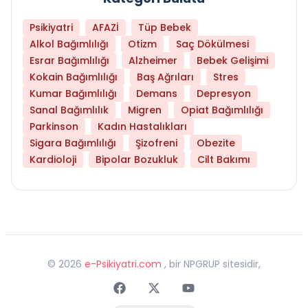
Psikiyatri
AFAZİ
Tüp Bebek
Alkol Bağımlılığı
Otizm
Saç Dökülmesi
Esrar Bağımlılığı
Alzheimer
Bebek Gelişimi
Kokain Bağımlılığı
Baş Ağrıları
Stres
Kumar Bağımlılığı
Demans
Depresyon
Sanal Bağımlılık
Migren
Opiat Bağımlılığı
Parkinson
Kadın Hastalıkları
Sigara Bağımlılığı
Şizofreni
Obezite
Kardioloji
Bipolar Bozukluk
Cilt Bakımı
©
2026
e-Psikiyatri.com
, bir NPGRUP sitesidir,
Faceebok
Twitter
Youtube