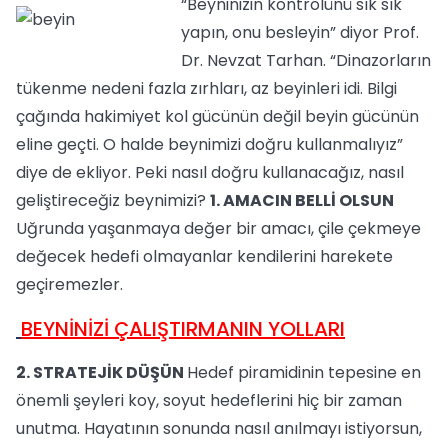
“Beyninizin kontrolünü sık sık
yapın, onu besleyin” diyor Prof.
Dr. Nevzat Tarhan. “Dinazorların
tükenme nedeni fazla zırhları, az beyinleri idi. Bilgi
çağında hakimiyet kol gücünün değil beyin gücünün
eline geçti. O halde beynimizi doğru kullanmalıyız”
diye de ekliyor. Peki nasıl doğru kullanacağız, nasıl
geliştireceğiz beynimizi?
1. AMACIN BELLİ OLSUN
Uğrunda yaşanmaya değer bir amacı, çile çekmeye
değecek hedefi olmayanlar kendilerini harekete
geçiremezler.
BEYNİNİZİ ÇALIŞTIRMANIN YOLLARI
2. STRATEJİK DÜŞÜN
Hedef piramidinin tepesine en
önemli şeyleri koy, soyut hedeflerini hiç bir zaman
unutma. Hayatının sonunda nasıl anılmayı istiyorsun,