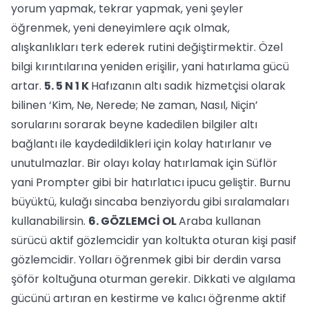
yorum yapmak, tekrar yapmak, yeni şeyler
öğrenmek, yeni deneyimlere açık olmak,
alışkanlıkları terk ederek rutini değiştirmektir. Özel
bilgi kırıntılarına yeniden erişilir, yani hatırlama gücü
artar.
5. 5 N 1 K
Hafızanın altı sadık hizmetçisi olarak
bilinen ‘Kim, Ne, Nerede; Ne zaman, Nasıl, Niçin’
sorularını sorarak beyne kadedilen bilgiler altı
bağlantı ile kaydedildikleri için kolay hatırlanır ve
unutulmazlar. Bir olayı kolay hatırlamak için Süflör
yani Prompter gibi bir hatırlatıcı ipucu geliştir. Burnu
büyüktü, kulağı sincaba benziyordu gibi sıralamaları
kullanabilirsin.
6. GÖZLEMCİ OL
Araba kullanan
sürücü aktif gözlemcidir yan koltukta oturan kişi pasif
gözlemcidir. Yolları öğrenmek gibi bir derdin varsa
şöför koltuğuna oturman gerekir. Dikkati ve algılama
gücünü artıran en kestirme ve kalıcı öğrenme aktif