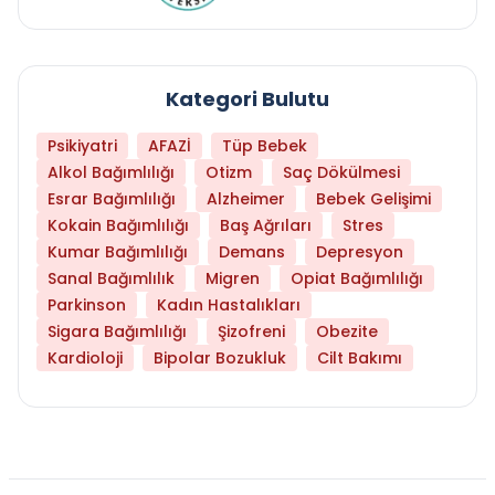
Kategori Bulutu
Psikiyatri
AFAZİ
Tüp Bebek
Alkol Bağımlılığı
Otizm
Saç Dökülmesi
Esrar Bağımlılığı
Alzheimer
Bebek Gelişimi
Kokain Bağımlılığı
Baş Ağrıları
Stres
Kumar Bağımlılığı
Demans
Depresyon
Sanal Bağımlılık
Migren
Opiat Bağımlılığı
Parkinson
Kadın Hastalıkları
Sigara Bağımlılığı
Şizofreni
Obezite
Kardioloji
Bipolar Bozukluk
Cilt Bakımı