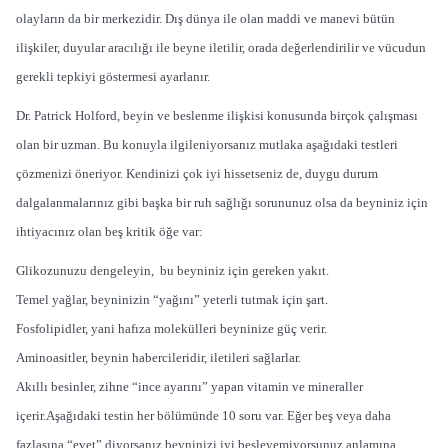
olayların da bir merkezidir. Dış dünya ile olan maddi ve manevi bütün
ilişkiler, duyular aracılığı ile beyne iletilir, orada değerlendirilir ve vücudun
gerekli tepkiyi göstermesi ayarlanır.
Dr. Patrick Holford, beyin ve beslenme ilişkisi konusunda birçok çalışması
olan bir uzman. Bu konuyla ilgileniyorsanız mutlaka aşağıdaki testleri
çözmenizi öneriyor. Kendinizi çok iyi hissetseniz de, duygu durum
dalgalanmalarınız gibi başka bir ruh sağlığı sorununuz olsa da beyniniz için
ihtiyacınız olan beş kritik öğe var:
Glikozunuzu dengeleyin, bu beyniniz için gereken yakıt.
Temel yağlar, beyninizin “yağını” yeterli tutmak için şart.
Fosfolipidler, yani hafıza molekülleri beyninize güç verir.
Aminoasitler, beynin habercileridir, iletileri sağlarlar.
Akıllı besinler, zihne “ince ayarını” yapan vitamin ve mineraller
içerir.Aşağıdaki testin her bölümünde 10 soru var. Eğer beş veya daha
fazlasına “evet” diyorsanız beyninizi iyi besleyemiyorsunuz anlamına