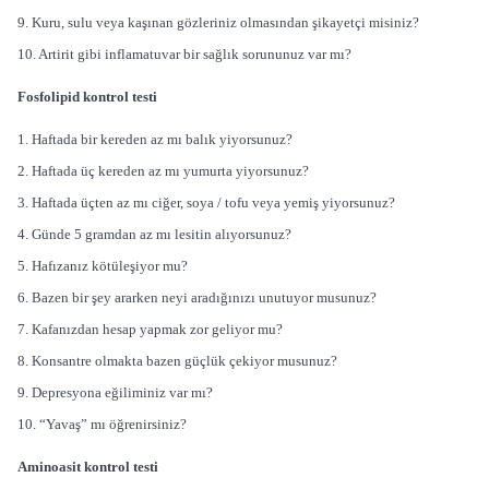
9. Kuru, sulu veya kaşınan gözleriniz olmasından şikayetçi misiniz?
10. Artirit gibi inflamatuvar bir sağlık sorununuz var mı?
Fosfolipid kontrol testi
1. Haftada bir kereden az mı balık yiyorsunuz?
2. Haftada üç kereden az mı yumurta yiyorsunuz?
3. Haftada üçten az mı ciğer, soya / tofu veya yemiş yiyorsunuz?
4. Günde 5 gramdan az mı lesitin alıyorsunuz?
5. Hafızanız kötüleşiyor mu?
6. Bazen bir şey ararken neyi aradığınızı unutuyor musunuz?
7. Kafanızdan hesap yapmak zor geliyor mu?
8. Konsantre olmakta bazen güçlük çekiyor musunuz?
9. Depresyona eğiliminiz var mı?
10. “Yavaş” mı öğrenirsiniz?
Aminoasit kontrol testi