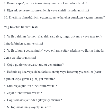
8. Bazen yaptığınız işe konsantrasyonunuzu kaybeder misiniz?
9. Eğer sık yemezseniz sersemlemiş veya sinirli hisseder misiniz?
10. Enerjiniz olmadığı için egzersizden ve hareket etmekten kaçınır mısınız?
Yağ tüketim kontrol testi
1. Yağlı balıkları (somon, alabalık, sardalye, ringa, uskumru veya taze ton)
haftada birden az mı yersiniz?
2. Yağlı tohum ( ceviz, fındık) veya onların soğuk sıkılmış yağlarını haftada
üçten az tüketir misiniz?
3. Çoğu günler et veya süt ürünü yer misiniz?
4. Haftada üç kez veya daha fazla işlenmiş veya kızarmış yiyecekler (hazır
öğünler, cips, gevrek gibi) yer misiniz?
5. Kuru veya pütürlü bir cildiniz var mı?
6. Zayıf bir hafızanız var mı?
7. Göğüs hassasiyetinden şikâyetçi misiniz?
8. Su toplamaktan şikâyetçi misiniz?