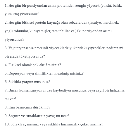
1. Her gün bir porsiyondan az mı proteinden zengin yiyecek (et, süt, balık,
yumurta) yiyorsunuz?
2. Her gün bitkisel protein kaynağı olan sebzelerden (fasulye, mercimek,
yağlı tohumlar, kuruyemişler, tam tahıllar vs.) iki porsiyondan az mı
yiyorsunuz?
3. Vejetaryenseniz proteinli yiyeceklerle yukarıdaki yiyecekleri nadiren mi
bir arada tüketiyorsunuz?
4. Fiziksel olarak çok aktif misiniz?
5. Depresyon veya sinirlilikten muzdarip misiniz?
6. Sıklıkla yorgun musunuz?
7. Bazen konsantrasyonunuzu kaybediyor musunuz veya zayıf bir hafızanız
mı var?
8. Kan basıncınız düşük mü?
9. Saçınız ve tırnaklarınız yavaş mı uzar?
10. Sürekli aç mısınız veya sıklıkla hazımsızlık çeker misiniz?