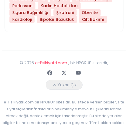
Parkinson
Kadın Hastalıkları
Sigara Bağımlılığı
Şizofreni
Obezite
Kardioloji
Bipolar Bozukluk
Cilt Bakımı
©
2026
e-Psikiyatri.com
, bir NPGRUP sitesidir,
Faceebok
Twitter
Youtube
Yukarı Çık
e-Psikiyatri.com bir NPGRUP sitesidir. Bu sitede verilen bilgiler, site
ziyaretçilerinin/hastaların hekimleriyle mevcut ilişkilerini ikame
etmek değil, desteklemek için tasarlanmıştır. Bu sitede yer alan
bilgiler bir hekime danışmanın yerine geçmez. Tüm hakları saklıdır.