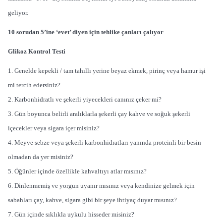
geliyor.
10 sorudan 5’ine ‘evet’ diyen için tehlike çanları çalıyor
Glikoz Kontrol Testi
1. Genelde kepekli / tam tahıllı yerine beyaz ekmek, pirinç veya hamur işi
mi tercih edersiniz?
2. Karbonhidratlı ve şekerli yiyecekleri canınız çeker mi?
3. Gün boyunca belirli aralıklarla şekerli çay kahve ve soğuk şekerli
içecekler veya sigara içer misiniz?
4. Meyve sebze veya şekerli karbonhidratları yanında proteinli bir besin
olmadan da yer misiniz?
5. Öğünler içinde özellikle kahvaltıyı atlar mısınız?
6. Dinlenmemiş ve yorgun uyanır mısınız veya kendinize gelmek için
sabahları çay, kahve, sigara gibi bir şeye ihtiyaç duyar mısınız?
7. Gün içinde sıklıkla uykulu hisseder misiniz?