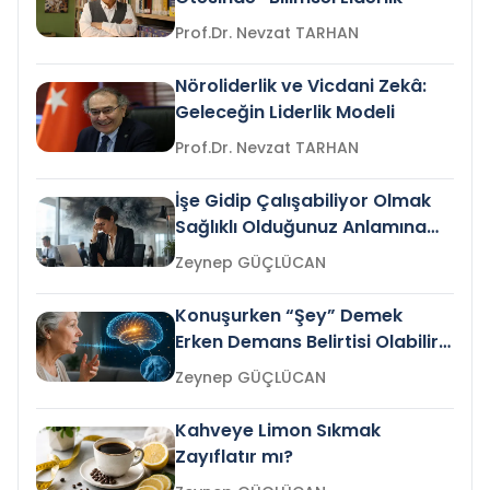
Prof.Dr. Nevzat TARHAN
Nöroliderlik ve Vicdani Zekâ:
Geleceğin Liderlik Modeli
Prof.Dr. Nevzat TARHAN
İşe Gidip Çalışabiliyor Olmak
Sağlıklı Olduğunuz Anlamına
Gelir mi?
Zeynep GÜÇLÜCAN
Konuşurken “Şey” Demek
Erken Demans Belirtisi Olabilir
mi?
Zeynep GÜÇLÜCAN
Kahveye Limon Sıkmak
Zayıflatır mı?