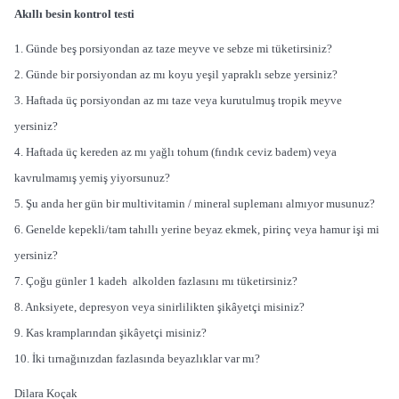
Akıllı besin kontrol testi
1. Günde beş porsiyondan az taze meyve ve sebze mi tüketirsiniz?
2. Günde bir porsiyondan az mı koyu yeşil yapraklı sebze yersiniz?
3. Haftada üç porsiyondan az mı taze veya kurutulmuş tropik meyve
yersiniz?
4. Haftada üç kereden az mı yağlı tohum (fındık ceviz badem) veya
kavrulmamış yemiş yiyorsunuz?
5. Şu anda her gün bir multivitamin / mineral suplemanı almıyor musunuz?
6. Genelde kepekli/tam tahıllı yerine beyaz ekmek, pirinç veya hamur işi mi
yersiniz?
7. Çoğu günler 1 kadeh alkolden fazlasını mı tüketirsiniz?
8. Anksiyete, depresyon veya sinirlilikten şikâyetçi misiniz?
9. Kas kramplarından şikâyetçi misiniz?
10. İki tırnağınızdan fazlasında beyazlıklar var mı?
Dilara Koçak