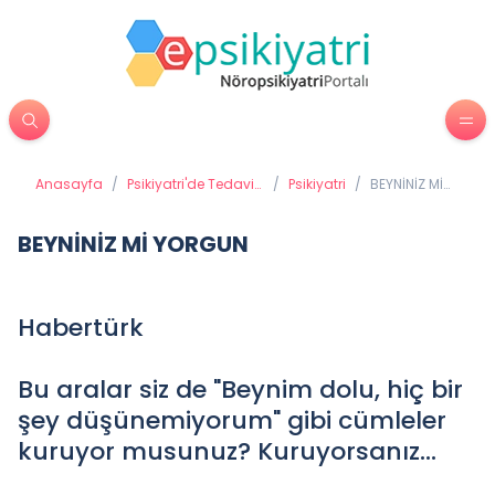
Anasayfa
/
Psikiyatri'de Tedavi
/
Psikiyatri
/
BEYNİNİZ Mİ
Yöntemleri
YORGUN
BEYNİNİZ Mİ YORGUN
Habertürk
Bu aralar siz de "Beynim dolu, hiç bir
şey düşünemiyorum" gibi cümleler
kuruyor musunuz? Kuruyorsanız…