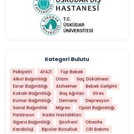
Kategori Bulutu
Psikiyatri
AFAZİ
Tüp Bebek
Alkol Bağımlılığı
Otizm
Saç Dökülmesi
Esrar Bağımlılığı
Alzheimer
Bebek Gelişimi
Kokain Bağımlılığı
Baş Ağrıları
Stres
Kumar Bağımlılığı
Demans
Depresyon
Sanal Bağımlılık
Migren
Opiat Bağımlılığı
Parkinson
Kadın Hastalıkları
Sigara Bağımlılığı
Şizofreni
Obezite
Kardioloji
Bipolar Bozukluk
Cilt Bakımı