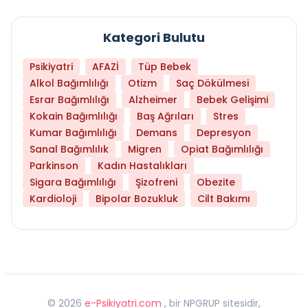
Kategori Bulutu
Psikiyatri
AFAZİ
Tüp Bebek
Alkol Bağımlılığı
Otizm
Saç Dökülmesi
Esrar Bağımlılığı
Alzheimer
Bebek Gelişimi
Kokain Bağımlılığı
Baş Ağrıları
Stres
Kumar Bağımlılığı
Demans
Depresyon
Sanal Bağımlılık
Migren
Opiat Bağımlılığı
Parkinson
Kadın Hastalıkları
Sigara Bağımlılığı
Şizofreni
Obezite
Kardioloji
Bipolar Bozukluk
Cilt Bakımı
©
2026
e-Psikiyatri.com
, bir NPGRUP sitesidir,