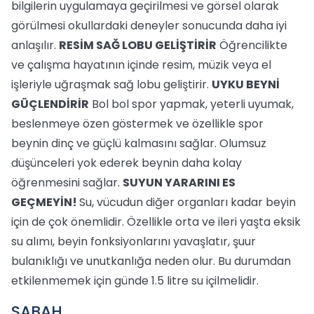
bilgilerin uygulamaya geçirilmesi ve görsel olarak
görülmesi okullardaki deneyler sonucunda daha iyi
anlaşılır.
RESİM SAĞ LOBU GELİŞTİRİR
Öğrencilikte
ve çalışma hayatının içinde resim, müzik veya el
işleriyle uğraşmak sağ lobu geliştirir.
UYKU BEYNİ
GÜÇLENDİRİR
Bol bol spor yapmak, yeterli uyumak,
beslenmeye özen göstermek ve özellikle spor
beynin dinç ve güçlü kalmasını sağlar. Olumsuz
düşünceleri yok ederek beynin daha kolay
öğrenmesini sağlar.
SUYUN YARARINI ES
GEÇMEYİN!
Su, vücudun diğer organları kadar beyin
için de çok önemlidir. Özellikle orta ve ileri yaşta eksik
su alımı, beyin fonksiyonlarını yavaşlatır, şuur
bulanıklığı ve unutkanlığa neden olur. Bu durumdan
etkilenmemek için günde 1.5 litre su içilmelidir.
SABAH