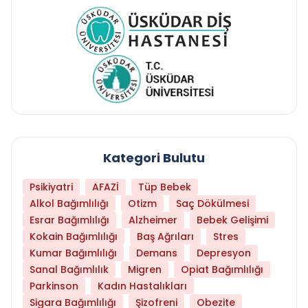
Kategori Bulutu
Psikiyatri
AFAZİ
Tüp Bebek
Alkol Bağımlılığı
Otizm
Saç Dökülmesi
Esrar Bağımlılığı
Alzheimer
Bebek Gelişimi
Kokain Bağımlılığı
Baş Ağrıları
Stres
Kumar Bağımlılığı
Demans
Depresyon
Sanal Bağımlılık
Migren
Opiat Bağımlılığı
Parkinson
Kadın Hastalıkları
Sigara Bağımlılığı
Şizofreni
Obezite