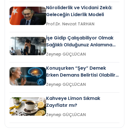
Nöroliderlik ve Vicdani Zekâ:
Geleceğin Liderlik Modeli
Prof.Dr. Nevzat TARHAN
İşe Gidip Çalışabiliyor Olmak
Sağlıklı Olduğunuz Anlamına
Gelir mi?
Zeynep GÜÇLÜCAN
Konuşurken “Şey” Demek
Erken Demans Belirtisi Olabilir
mi?
Zeynep GÜÇLÜCAN
Kahveye Limon Sıkmak
Zayıflatır mı?
Zeynep GÜÇLÜCAN