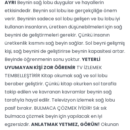
AYRI
Beynin sağ lobu duygular ve hayallerin
etkisindedir. Beynin sol lobu ise gerçekçiliğe önem
verir. Beyninin sadece sol lobu gelişen ve bu lobu iyi
kullanan insanların, üretken düşünebilmeleri için sağ
beynini de geliştirmeleri gerekir. Çünkü insanın
üretkenlik kısmını sağ beyin sağlar. Sol beyni gelişmiş
kişi, sağ beynini de geliştirirse beynin kapasitesi artar.
Beyinde öğrenmenin sonu yoktur.
YETERLİ
UYUMAYAN KİŞİ ZOR ÖĞRENİR
TV İZLEMEK
TEMBELLEŞTİRİR Kitap okumak sağ ve sol lobu
beraber geliştirir. Çünkü kitap okurken sol tarafla
takip edilen ve kavranan kavramlar beynin sağ
tarafıyla hayal edilir. Televizyon izlemek sağ lobu
pasif bırakır. BULMACA ÇÖZMEK İYİDİR! Sık sık
bulmaca çözmek beyin için yapılacak en iyi
egzersizdir.
ANLATMAK YETMEZ, GÖRÜN!
Okunan