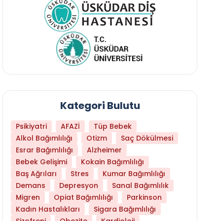
Kategori Bulutu
Psikiyatri
AFAZİ
Tüp Bebek
Alkol Bağımlılığı
Otizm
Saç Dökülmesi
Esrar Bağımlılığı
Alzheimer
Bebek Gelişimi
Kokain Bağımlılığı
Baş Ağrıları
Stres
Kumar Bağımlılığı
Hangi Yaşta Hangi Testi Yaptırmanız Gerekt
Demans
Depresyon
Sanal Bağımlılık
Migren
Opiat Bağımlılığı
Parkinson
Kadın Hastalıkları
Sigara Bağımlılığı