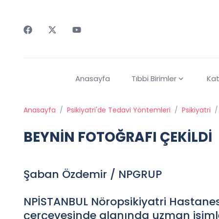
Faceebok
Twitter
Youtube
Anasayfa
Tıbbi Birimler
Kat
Anasayfa
/
Psikiyatri'de Tedavi Yöntemleri
/
Psikiyatri
/
BEYNİN FOTOĞRAFI ÇEKİLDİ
Şaban Özdemir / NPGRUP
NPİSTANBUL Nöropsikiyatri Hastanesi,
çerçevesinde alanında uzman isimle