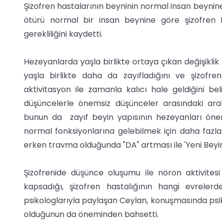
Şizofren hastalarının beyninin normal insan beyni
ötürü normal bir insan beynine göre şizofren 
gerekliliğini kaydetti.
Hezeyanlarda yaşla birlikte ortaya çıkan değişikli
yaşla birlikte daha da zayıfladığını ve şizo
aktivitasyon ile zamanla kalıcı hale geldiğini bel
düşüncelerle önemsiz düşünceler arasındaki aralı
bunun da zayıf beyin yapısının hezeyanları öne
normal fonksiyonlarına gelebilmek için daha fazla
erken travma olduğunda "DA" artması ile 'Yeni Beyi
Şizofrenide düşünce oluşumu ile nöron aktivitesi a
kapsadığı, şizofren hastalığının hangi evrele
psikologlarıyla paylaşan Ceylan, konuşmasında psiko
olduğunun da öneminden bahsetti.