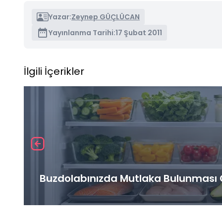
Yazar:
Zeynep GÜÇLÜCAN
Yayınlanma Tarihi:
17 Şubat 2011
İlgili İçerikler
Buzdolabınızda Mutlaka Bulunması G