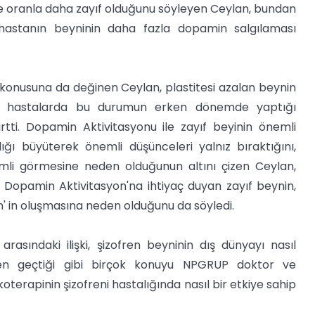
ne oranla daha zayıf olduğunu söyleyen Ceylan, bundan
hastanın beyninin daha fazla dopamin salgılaması
k konusuna da değinen Ceylan, plastitesi azalan beynin
fren hastalarda bu durumun erken dönemde yaptığı
irtti. Dopamin Aktivitasyonu ile zayıf beyinin önemli
ğı büyüterek önemli düşünceleri yalnız bıraktığını,
mli görmesine neden olduğunun altını çizen Ceylan,
 Dopamin Aktivitasyon'na ihtiyaç duyan zayıf beynin,
n' in oluşmasına neden olduğunu da söyledi.
rasındaki ilişki, şizofren beyninin dış dünyayı nasıl
rden geçtiği gibi birçok konuyu NPGRUP doktor ve
terapinin şizofreni hastalığında nasıl bir etkiye sahip