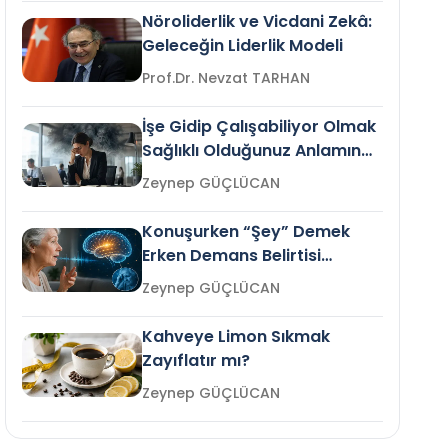
Nöroliderlik ve Vicdani Zekâ:
Geleceğin Liderlik Modeli
Prof.Dr. Nevzat TARHAN
İşe Gidip Çalışabiliyor Olmak
Sağlıklı Olduğunuz Anlamına
Gelir mi?
Zeynep GÜÇLÜCAN
Konuşurken “Şey” Demek
Erken Demans Belirtisi
Olabilir mi?
Zeynep GÜÇLÜCAN
Kahveye Limon Sıkmak
Zayıflatır mı?
Zeynep GÜÇLÜCAN